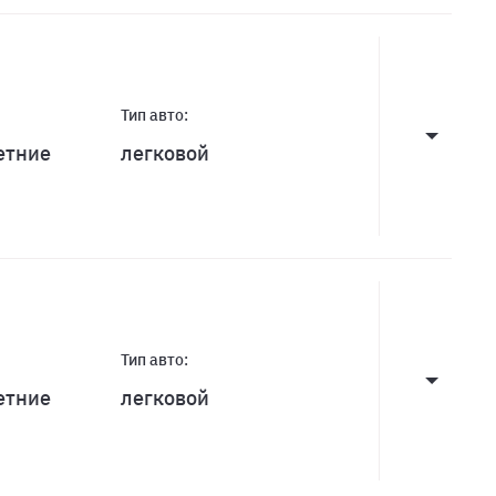
Тип авто:
етние
легковой
Тип авто:
етние
легковой