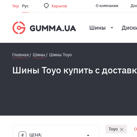
О компании
Дос
Укр
Рус
Харьков
Шины
Диск
Главная
Шины
Шины Toyo
Шины Toyo купить с достав
Toyo
О
ЦЕНА: