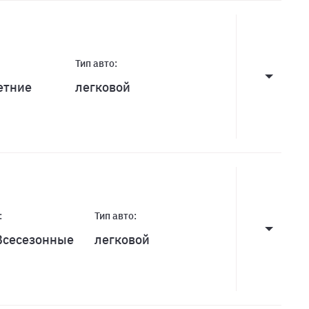
Тип авто:
етние
легковой
:
Тип авто:
Всесезонные
легковой