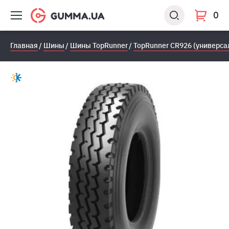
0
Главная
Шины
Шины TopRunner
TopRunner CR926 (универса