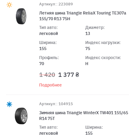
Артикул:: 223089
Летняя шина Triangle ReliaX Touring TE307a
155/70 R13 75H
Тип авто:
Диаметр:
легковой
13
Ширина:
Индекс нагрузки:
155
75
Профиль:
Индекс скорости:
70
H
1 420
1 377 ₴
Подробнее
Артикул:: 104915
Зимняя шина Triangle WinterX TW401 155/65
R14 75T
Тип авто:
Ширина:
легковой
155