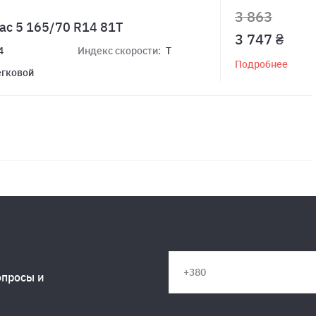
3 863
ac 5 165/70 R14 81T
3 747 ₴
4
Индекс скорости:
T
Подробнее
егковой
опросы и