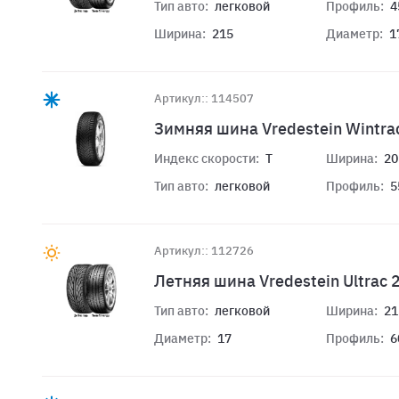
Тип авто:
легковой
Профиль:
4
Ширина:
215
Диаметр:
1
Артикул:: 114507
Зимняя шина Vredestein Wintra
Индекс скорости:
T
Ширина:
20
Тип авто:
легковой
Профиль:
5
Артикул:: 112726
Летняя шина Vredestein Ultrac
Тип авто:
легковой
Ширина:
21
Диаметр:
17
Профиль:
6