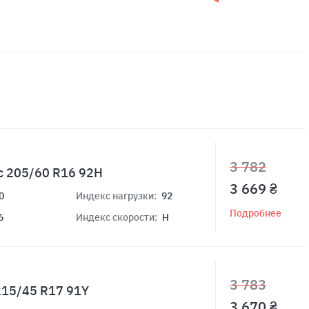
3 782
c 205/60 R16 92H
3 669 ₴
0
Индекс нагрузки:
92
Подробнее
6
Индекс скорости:
H
3 783
 215/45 R17 91Y
3 670 ₴