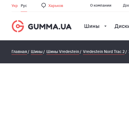
О компании
Дос
Укр
Рус
Харьков
Шины
Диск
Главная
Шины
Шины Vredestein
Vredestein Nord Trac 2