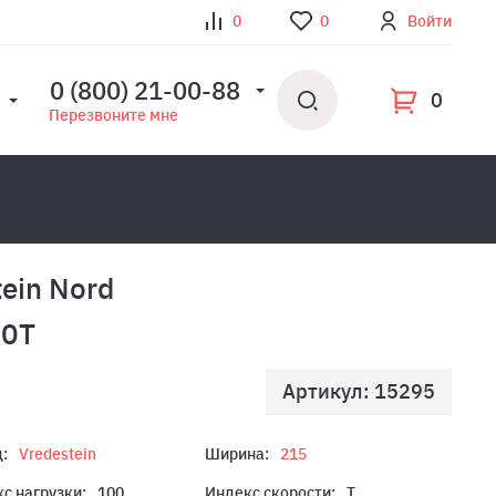
0
0
Войти
0 (800) 21-00-88
0
Перезвоните мне
ein Nord
00T
Артикул: 15295
:
Vredestein
Ширина:
215
с нагрузки:
100
Индекс скорости:
T