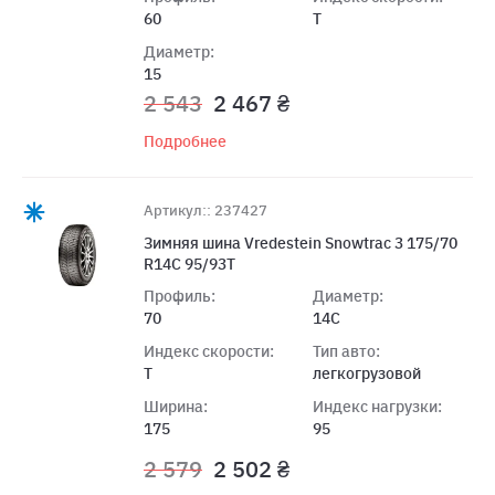
60
T
Диаметр:
15
2 543
2 467 ₴
Подробнее
Артикул:: 237427
Зимняя шина Vredestein Snowtrac 3 175/70
R14C 95/93T
Профиль:
Диаметр:
70
14C
Индекс скорости:
Тип авто:
T
легкогрузовой
Ширина:
Индекс нагрузки:
175
95
2 579
2 502 ₴