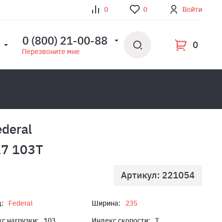
0
0
Войти
0 (800) 21-00-88
0
Перезвоните мне
deral
17 103T
Артикул: 221054
:
Federal
Ширина:
235
с нагрузки:
103
Индекс скорости:
T