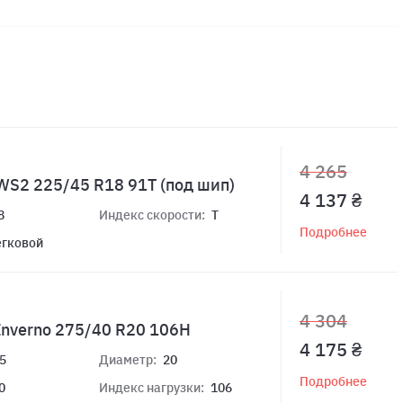
4 265
WS2 225/45 R18 91T (под шип)
4 137 ₴
8
Индекс скорости:
T
Подробнее
егковой
4 304
Inverno 275/40 R20 106H
4 175 ₴
5
Диаметр:
20
Подробнее
0
Индекс нагрузки:
106