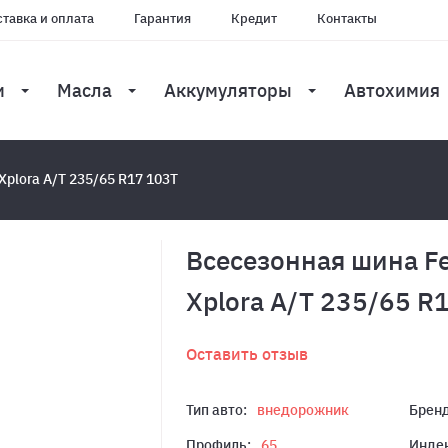
тавка и оплата
Гарантия
Кредит
Контакты
и
Масла
Аккумуляторы
Автохимия
Xplora A/T 235/65 R17 103T
Всесезонная шина Fe
Xplora A/T 235/65 R
Оставить отзыв
Тип авто:
внедорожник
Бренд
Профиль:
65
Индек