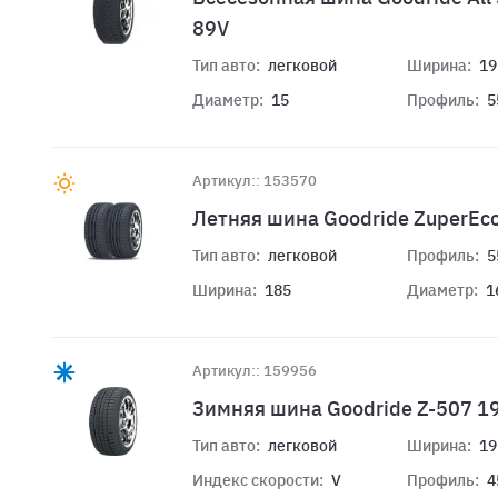
89V
Тип авто:
легковой
Ширина:
19
Диаметр:
15
Профиль:
5
Артикул:: 153570
Летняя шина Goodride ZuperEc
Тип авто:
легковой
Профиль:
5
Ширина:
185
Диаметр:
1
Артикул:: 159956
Зимняя шина Goodride Z-507 1
Тип авто:
легковой
Ширина:
19
Индекс скорости:
V
Профиль:
4