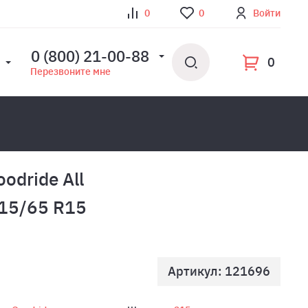
0
0
Войти
0 (800) 21-00-88
0
Перезвоните мне
odride All
215/65 R15
Артикул: 121696