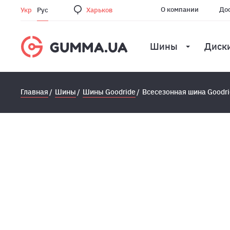
О компании
Дос
Укр
Рус
Харьков
Шины
Диск
Главная
Шины
Шины Goodride
Всесезонная шина Goodrid