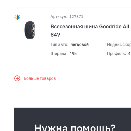
Артикул:: 127871
Всесезонная шина Goodride All 
84V
Тип авто:
легковой
Индекс скор
Ширина:
195
Профиль:
4
Больше товаров
Нужна помощь?