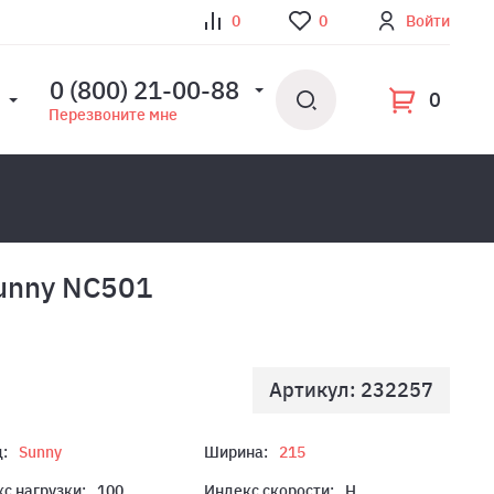
0
0
Войти
0 (800) 21-00-88
0
Перезвоните мне
unny NC501
Артикул: 232257
:
Sunny
Ширина:
215
с нагрузки:
100
Индекс скорости:
H