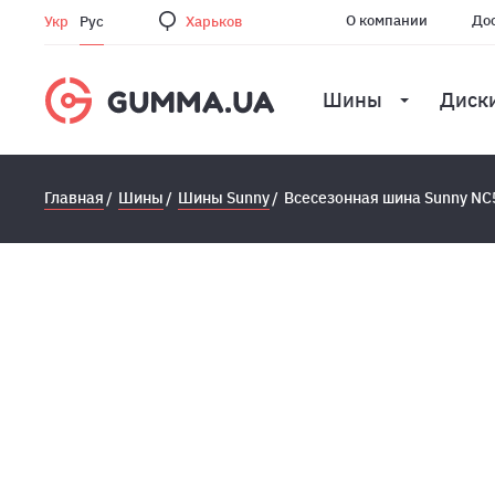
О компании
Дос
Укр
Рус
Харьков
Шины
Диск
Главная
Шины
Шины Sunny
Всесезонная шина Sunny NC