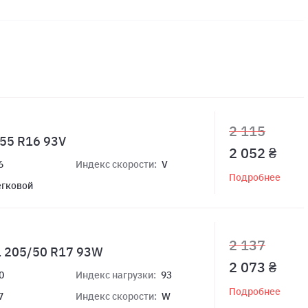
2 115
55 R16 93V
2 052 ₴
6
Индекс скорости:
V
Подробнее
егковой
2 137
1 205/50 R17 93W
2 073 ₴
0
Индекс нагрузки:
93
Подробнее
7
Индекс скорости:
W