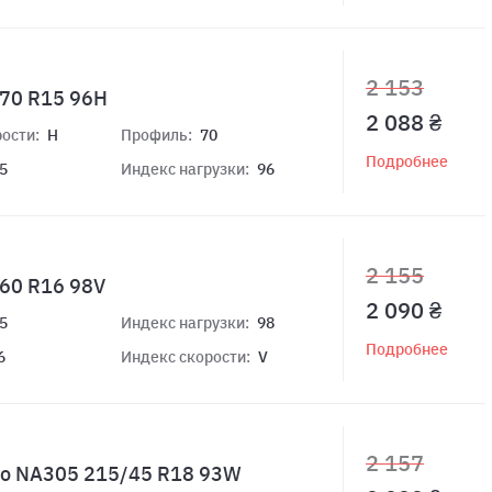
2 153
70 R15 96H
2 088 ₴
ости:
H
Профиль:
70
Подробнее
5
Индекс нагрузки:
96
2 155
60 R16 98V
2 090 ₴
5
Индекс нагрузки:
98
Подробнее
6
Индекс скорости:
V
2 157
ro NA305 215/45 R18 93W