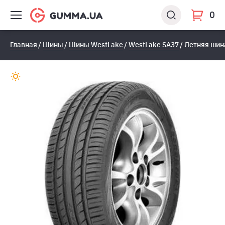
0
Главная
Шины
Шины WestLake
WestLake SA37
Летняя шин