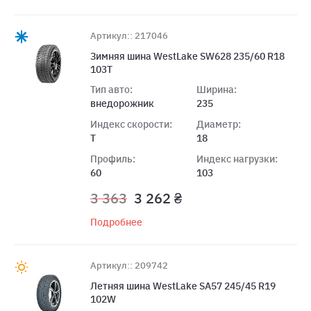
Артикул:: 217046
Зимняя шина WestLake SW628 235/60 R18
103T
Тип авто:
Ширина:
внедорожник
235
Индекс скорости:
Диаметр:
T
18
Профиль:
Индекс нагрузки:
60
103
3 363
3 262 ₴
Подробнее
Артикул:: 209742
Летняя шина WestLake SA57 245/45 R19
102W