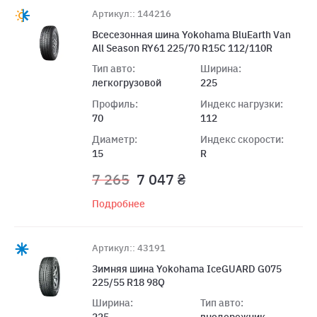
Артикул:: 144216
Всесезонная шина Yokohama BluEarth Van
All Season RY61 225/70 R15C 112/110R
Тип авто:
Ширина:
легкогрузовой
225
Профиль:
Индекс нагрузки:
70
112
Диаметр:
Индекс скорости:
15
R
7 265
7 047 ₴
Подробнее
Артикул:: 43191
Зимняя шина Yokohama IceGUARD G075
225/55 R18 98Q
Ширина:
Тип авто:
225
внедорожник