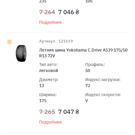
235
105
7 264
7 046 ₴
Подробнее
Артикул:: 121619
Летняя шина Yokohama C.Drive A539 175/50
R13 72V
Тип авто:
Профиль:
легковой
50
Диаметр:
Индекс нагрузки:
13
72
Ширина:
Индекс скорости:
175
V
7 265
7 047 ₴
Подробнее