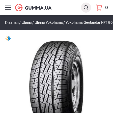
0
Главная
Шины
Шины Yokohama
Yokohama Geolandar H/T G0