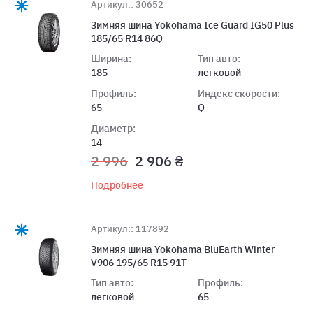
Артикул:: 30652
Зимняя шина Yokohama Ice Guard IG50 Plus
185/65 R14 86Q
Ширина:
Тип авто:
185
легковой
Профиль:
Индекс скорости:
65
Q
Диаметр:
14
2 996
2 906 ₴
Подробнее
Артикул:: 117892
Зимняя шина Yokohama BluEarth Winter
V906 195/65 R15 91T
Тип авто:
Профиль:
легковой
65