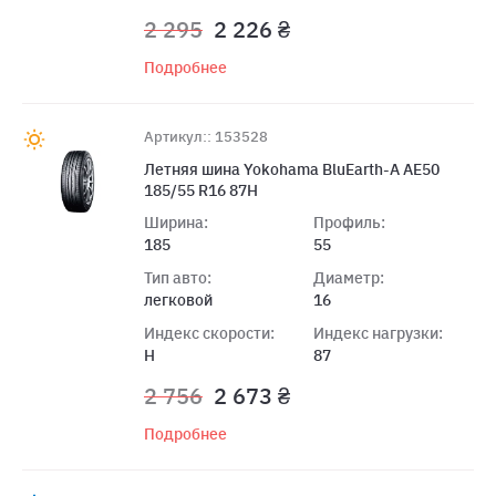
2 295
2 226 ₴
Подробнее
Артикул:: 153528
Летняя шина Yokohama BluEarth-A AE50
185/55 R16 87H
Ширина:
Профиль:
185
55
Тип авто:
Диаметр:
легковой
16
Индекс скорости:
Индекс нагрузки:
H
87
2 756
2 673 ₴
Подробнее