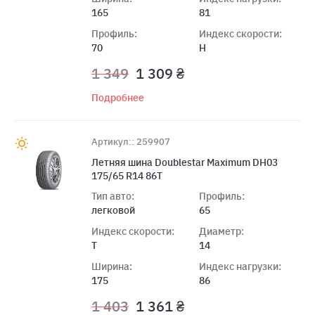
165
81
Профиль:
Индекс скорости:
70
H
1 349
1 309 ₴
Подробнее
Артикул:: 259907
Летняя шина Doublestar Maximum DH03
175/65 R14 86T
Тип авто:
Профиль:
легковой
65
Индекс скорости:
Диаметр:
T
14
Ширина:
Индекс нагрузки:
175
86
1 403
1 361 ₴