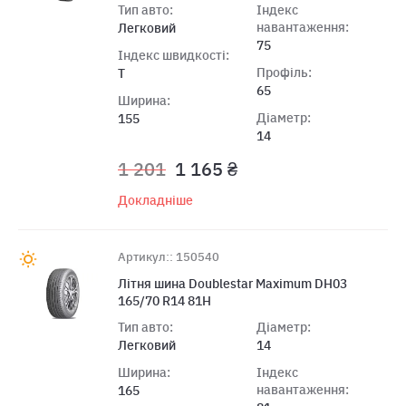
Тип авто:
Індекс
навантаження:
Легковий
75
Індекс швидкості:
Профіль:
T
65
Ширина:
Діаметр:
155
14
1 201
1 165 ₴
Докладніше
Артикул:: 150540
Лiтня шина Doublestar Maximum DH03
165/70 R14 81H
Тип авто:
Діаметр:
Легковий
14
Ширина:
Індекс
навантаження:
165