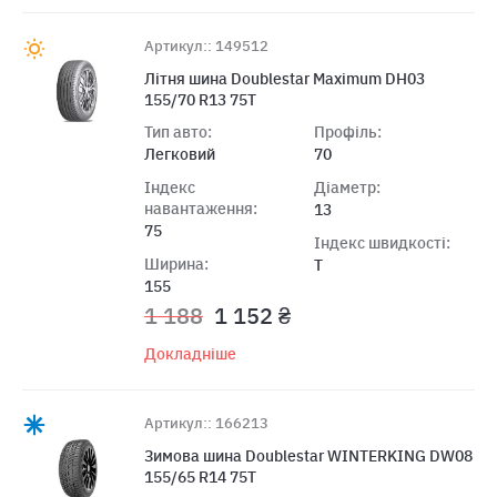
Артикул:: 149512
Лiтня шина Doublestar Maximum DH03
155/70 R13 75T
Тип авто:
Профіль:
Легковий
70
Індекс
Діаметр:
навантаження:
13
75
Індекс швидкості:
Ширина:
T
155
1 188
1 152 ₴
Докладніше
Артикул:: 166213
Зимова шина Doublestar WINTERKING DW08
155/65 R14 75T