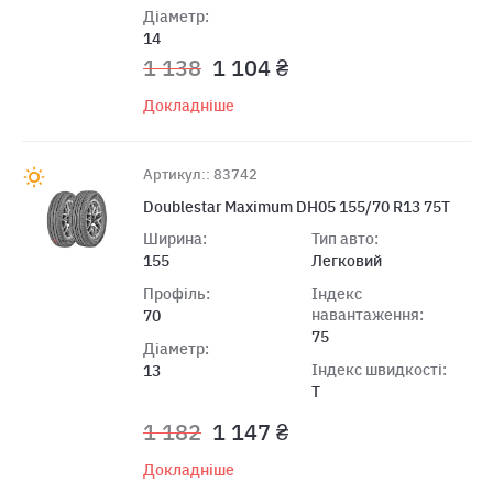
Діаметр:
14
1 138
1 104 ₴
Докладніше
Артикул:: 83742
Doublestar Maximum DH05 155/70 R13 75T
Ширина:
Тип авто:
155
Легковий
Профіль:
Індекс
навантаження:
70
75
Діаметр:
Індекс швидкості:
13
T
1 182
1 147 ₴
Докладніше