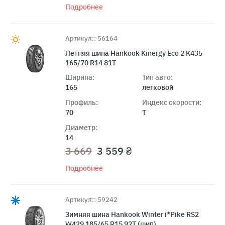
Подробнее
Артикул:: 56164
Летняя шина Hankook Kinergy Eco 2 K435
165/70 R14 81T
Ширина:
Тип авто:
165
легковой
Профиль:
Индекс скорости:
70
T
Диаметр:
14
3 669
3 559 ₴
Подробнее
Артикул:: 59242
Зимняя шина Hankook Winter i*Pike RS2
W429 185/65 R15 92T (шип)