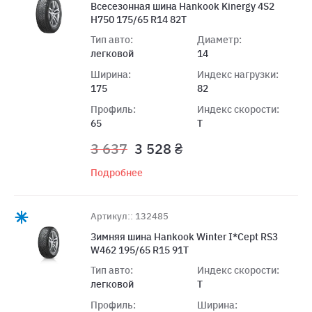
Всесезонная шина Hankook Kinergy 4S2
H750 175/65 R14 82T
Тип авто:
Диаметр:
легковой
14
Ширина:
Индекс нагрузки:
175
82
Профиль:
Индекс скорости:
65
T
3 637
3 528 ₴
Подробнее
Артикул:: 132485
Зимняя шина Hankook Winter I*Cept RS3
W462 195/65 R15 91T
Тип авто:
Индекс скорости:
легковой
T
Профиль:
Ширина: