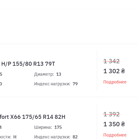
1 342
 H/P 155/80 R13 79T
1 302 ₴
5
Диаметр:
13
Подробнее
0
Индекс нагрузки:
79
1 392
fort X66 175/65 R14 82H
1 350 ₴
4
Ширина:
175
Подробнее
ости:
H
Индекс нагрузки:
82