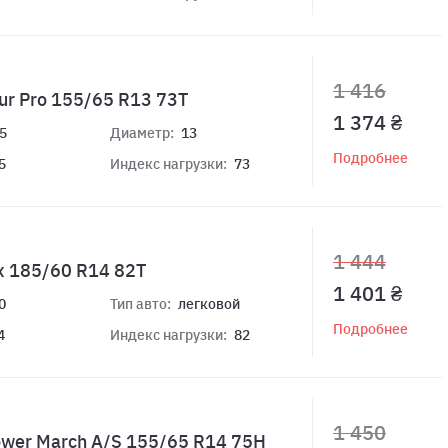
1 416
r Pro 155/65 R13 73T
1 374 ₴
5
Диаметр:
13
Подробнее
5
Индекс нагрузки:
73
1 444
x 185/60 R14 82T
1 401 ₴
0
Тип авто:
легковой
Подробнее
4
Индекс нагрузки:
82
1 450
ower March A/S 155/65 R14 75H