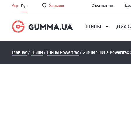
О компании
Дос
Укр
Рус
Харьков
Шины
Диск
Главная
Шины
Шины Powertrac
Зимняя шина Powertrac 