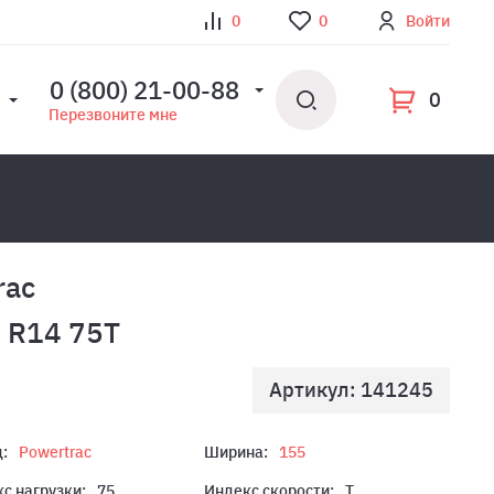
0
0
Войти
0 (800) 21-00-88
0
Перезвоните мне
rac
 R14 75T
Артикул: 141245
:
Powertrac
Ширина:
155
с нагрузки:
75
Индекс скорости:
T