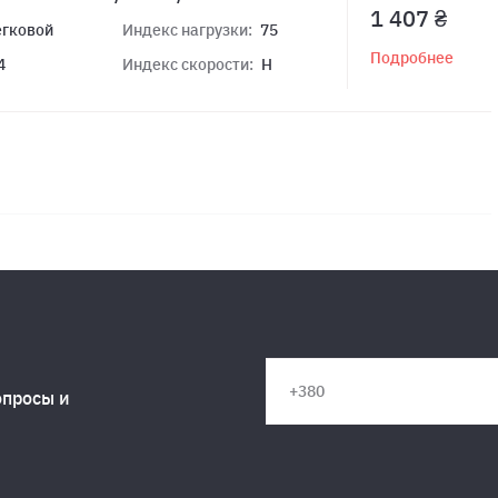
1 407 ₴
егковой
Индекс нагрузки:
75
Подробнее
4
Индекс скорости:
H
опросы и