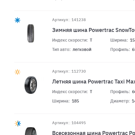
Артикул:: 141238
Зимняя шина Powertrac SnowTou
Индекс скорости:
T
Ширина:
15
Тип авто:
легковой
Профиль:
6
Артикул:: 112730
Летняя шина Powertrac Taxi Ma
Индекс скорости:
T
Профиль:
6
Ширина:
185
Диаметр:
1
Артикул:: 104495
Всесезонная шина Powertrac P