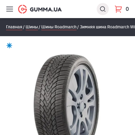
0
Главная
Шины
Шины Roadmarch
Зимняя шина Roadmarch Win