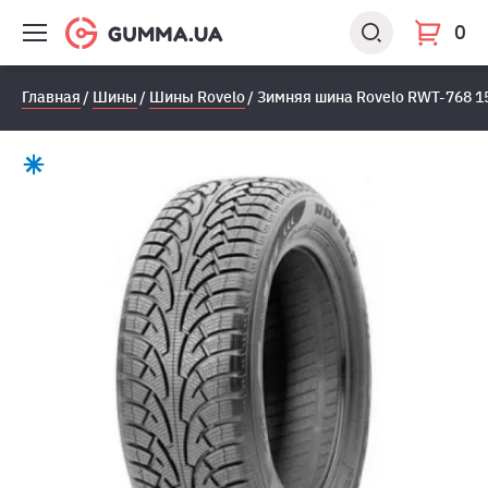
0
Главная
Шины
Шины Rovelo
Зимняя шина Rovelo RWT-768 1