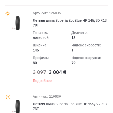
Артикул:: 126835
Летняя шина Superia EcoBlue HP 145/80 R13
79T
Тип авто:
Диаметр:
легковой
13
Ширина:
Индекс скорости:
145
T
Профиль:
Индекс нагрузки:
80
79
3 097
3 004 ₴
Подробнее
Артикул:: 219539
Летняя шина Superia EcoBlue HP 155/65 R13
73T