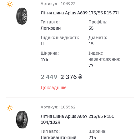
Артикул:: 104922
Літня шина Aplus A609 175/55 R15 77H
Тип авто:
Профіль:
Легковий
55
Індекс швидкості:
Діаметр:
H
15
Ширина:
Індекс
навантаження:
175
77
2 449
2 376 ₴
Докладніше
Артикул:: 105562
Літня шина Aplus A867 215/65 R15C
104/102R
Тип авто:
Ширина:
Легковантажний
215