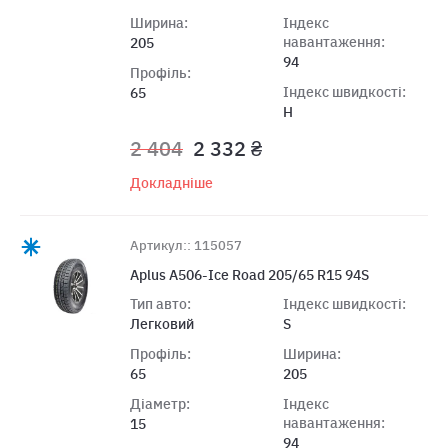
Ширина:
Індекс
навантаження:
205
94
Профіль:
Індекс швидкості:
65
H
2 404
2 332 ₴
Докладніше
Артикул:: 115057
Aplus A506-Ice Road 205/65 R15 94S
Тип авто:
Індекс швидкості:
Легковий
S
Профіль:
Ширина:
65
205
Діаметр:
Індекс
навантаження:
15
94