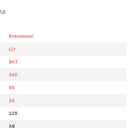
A8
Всесезонні
С/г
BKT
340
85
24
125
A8