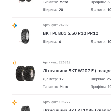
Тип авто:
Мото
Профіль:
6
Ширина:
20
Діаметр:
1
Артикул:: 24702
BKT PL 801 6.50 R10 PR10
Ширина:
6
Діаметр:
1
Артикул:: 226312
Літня шина BKT W207 E (квадр
Діаметр:
12
Ширина:
25
Тип авто:
Мото
Профіль:
1
Артикул:: 195772
Лiтня шина BKT AT108E (квадр