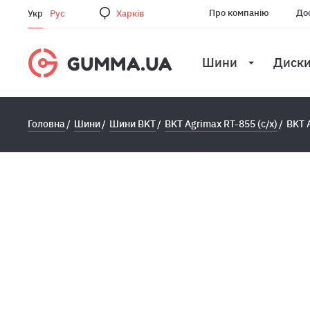
Про компанію
Дос
Укр
Рус
Харкiв
Шини
Диск
Головна
Шини
Шини BKT
BKT Agrimax RT-855 (с/х)
BKT 