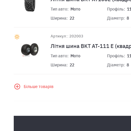
Тип авто:
Мото
Профіль:
1
Ширина:
22
Діаметр:
8
Артикул:: 202003
Лiтня шина BKT AT-111 E (квад
Тип авто:
Мото
Профіль:
1
Ширина:
22
Діаметр:
8
Більше товарів