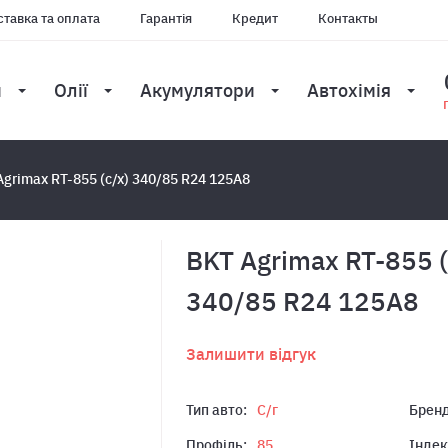
тавка та оплата
Гарантія
Кредит
Контакты
и
Олії
Акумулятори
Автохімія
Agrimax RT-855 (с/х) 340/85 R24 125A8
BKT Agrimax RT-855 (
340/85 R24 125A8
Залишити відгук
Тип авто:
С/г
Бренд
Профіль:
85
Індек