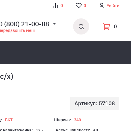
0
0
Увійти
0 (800) 21-00-88
0
передзвоніть мені
с/х)
Артикул: 57108
:
BKT
Ширина:
340
с навантаження:
125
Індекс швидкості:
A8