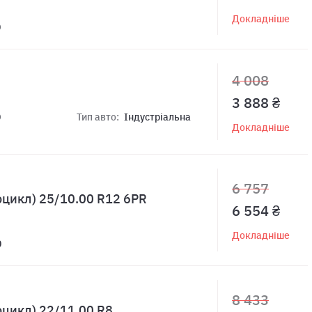
Докладніше
0
4 008
3 888 ₴
0
Тип авто:
Індустріальна
Докладніше
6 757
оцикл) 25/10.00 R12 6PR
6 554 ₴
Докладніше
0
8 433
оцикл) 22/11.00 R8