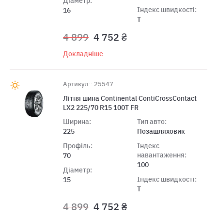
Діаметр:
Індекс швидкості:
16
T
4 899
4 752 ₴
Докладніше
Артикул:: 25547
Літня шина Continental ContiCrossContact
LX2 225/70 R15 100T FR
Ширина:
Тип авто:
225
Позашляховик
Профіль:
Індекс
навантаження:
70
100
Діаметр:
Індекс швидкості:
15
T
4 899
4 752 ₴