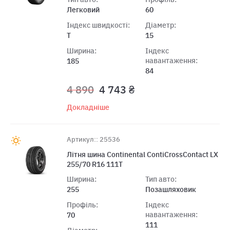
Легковий
60
Індекс швидкості:
Діаметр:
T
15
Ширина:
Індекс
навантаження:
185
84
4 890
4 743 ₴
Докладніше
Артикул:: 25536
Літня шина Continental ContiCrossContact LX
255/70 R16 111T
Ширина:
Тип авто:
255
Позашляховик
Профіль:
Індекс
навантаження:
70
111