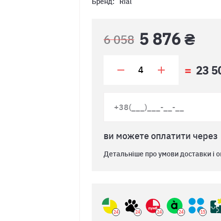
Бренд:
Rial
5 876 ₴
6 058
23 5
ви можете оплатити через
Детальніше про умови доставки і о
24
24
24
24
15