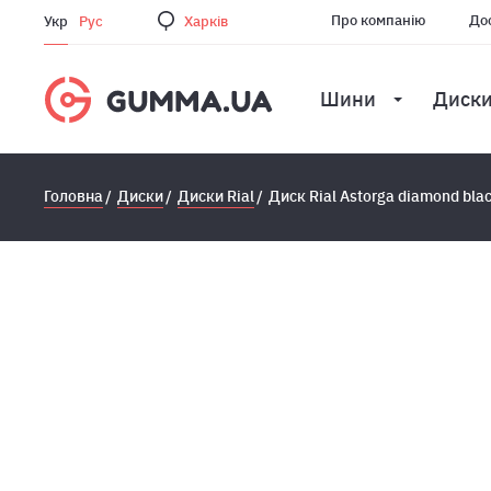
Про компанію
Дос
Укр
Рус
Харкiв
Шини
Диск
Головна
Диски
Диски Rial
Диск Rial Astorga diamond bl