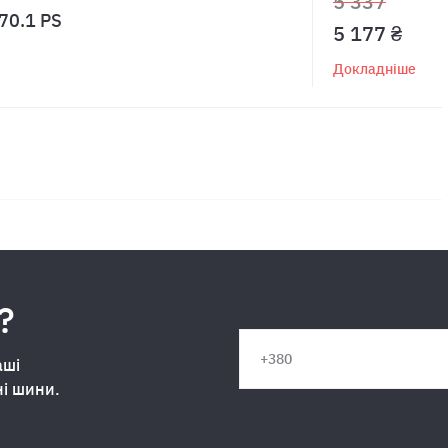
5 337
70.1 PS
5 177 ₴
Докладніше
?
аші
ні шини.