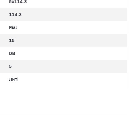
5x114.3
114.3
Rial
15
DB
5
Литі