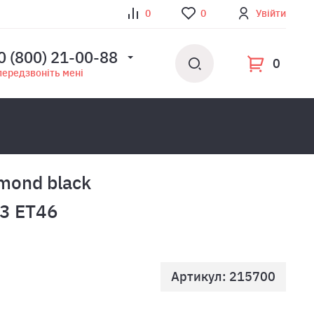
0
0
Увійти
0 (800) 21-00-88
0
передзвоніть мені
amond black
3 ET46
Артикул: 215700