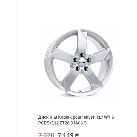
Диск Rial Kodiak polar silver R17 W7.5
PCD5x112 ET28 DIA66.5
7 370
7 149 ₴