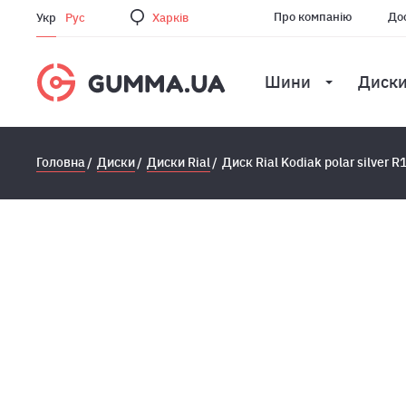
Про компанію
Дос
Укр
Рус
Харкiв
Шини
Диск
Головна
Диски
Диски Rial
Диск Rial Kodiak polar silver