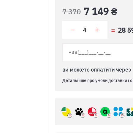
7 149 ₴
7 370
28 5
ви можете оплатити через
Детальніше про умови доставки і о
24
24
24
24
15