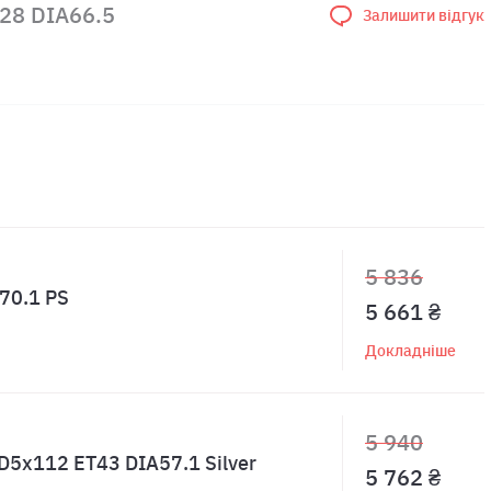
T28 DIA66.5
Залишити відгук
5 836
A70.1 PS
5 661 ₴
Докладніше
5 940
D5x112 ET43 DIA57.1 Silver
5 762 ₴