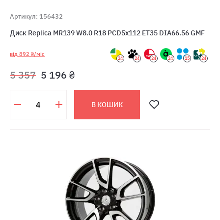
Артикул: 156432
Диск Replica MR139 W8.0 R18 PCD5x112 ET35 DIA66.56 GMF
від 892 ₴/міс
24
24
24
24
15
24
5 357
5 196 ₴
В КОШИК