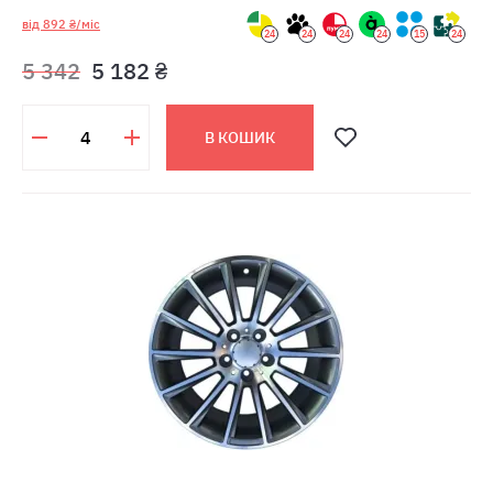
від 892 ₴/міс
24
24
24
24
15
24
5 342
5 182 ₴
В КОШИК