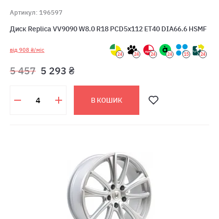
Артикул: 196597
Диск Replica VV9090 W8.0 R18 PCD5x112 ET40 DIA66.6 HSMF
від 908 ₴/міс
24
24
24
24
15
24
5 457
5 293 ₴
В КОШИК