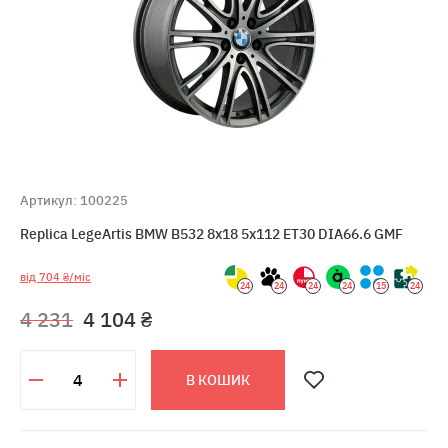
Артикул: 100225
Replica LegeArtis BMW B532 8x18 5x112 ET30 DIA66.6 GMF
від 704 ₴/міс
24
24
24
24
15
24
4 231
4 104 ₴
В КОШИК