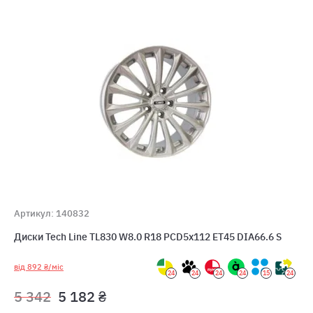
Артикул: 140832
Диски Tech Line TL830 W8.0 R18 PCD5x112 ET45 DIA66.6 S
від 892 ₴/міс
24
24
24
24
15
24
5 342
5 182 ₴