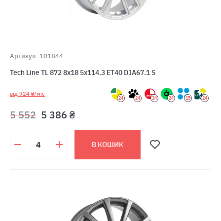
Артикул: 101844
Tech Line TL 872 8x18 5x114.3 ET40 DIA67.1 S
від 924 ₴/міс
24
24
24
24
15
24
5 552
5 386 ₴
В КОШИК