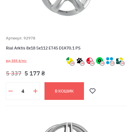
Артикул: 92978
Rial Arktis 8x18 5x112 ET45 DIA70.1 PS
від 888 ₴/міс
24
24
24
24
15
24
5 337
5 177 ₴
В КОШИК