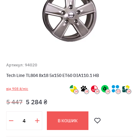
Артикул: 94020
Tech Line TL804 8x18 5x150 ET60 DIA110.1 HB
від 908 ₴/міс
24
24
24
24
15
24
5 447
5 284 ₴
В КОШИК