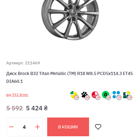
Артикул: 211469
Диск Brock B32 Titan Metallic (TM) R18 W8.5 PCD5x114.3 ET45
DIA60.1
від 932 ₴/міс
24
24
24
24
15
24
5 592
5 424 ₴
В КОШИК