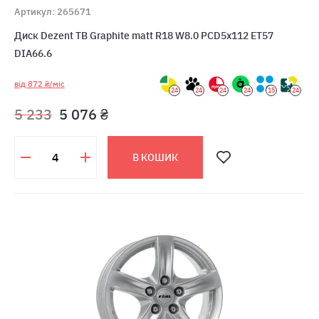
Артикул: 265671
Диск Dezent TB Graphite matt R18 W8.0 PCD5x112 ET57
DIA66.6
від 872 ₴/міс
24
24
24
24
15
24
5 233
5 076 ₴
В КОШИК