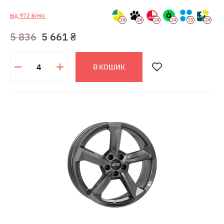
від 972 ₴/міс
24
24
24
24
15
24
5 836
5 661 ₴
В КОШИК