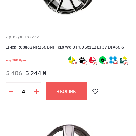
Артикул: 192232
Диск Replica MR256 BMF R18 W8.0 PCD5x112 ET37 DIA66.6
від 900 ₴/міс
24
24
24
24
15
24
5 406
5 244 ₴
В КОШИК