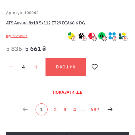
Артикул: 100942
ATS Auvora 8x18 5x112 ET29 DIA66.6 DG.
від 972 ₴/міс
24
24
24
24
15
24
5 836
5 661 ₴
В КОШИК
ПОКАЗАТИ ЩЕ
1
2
3
4
...
687