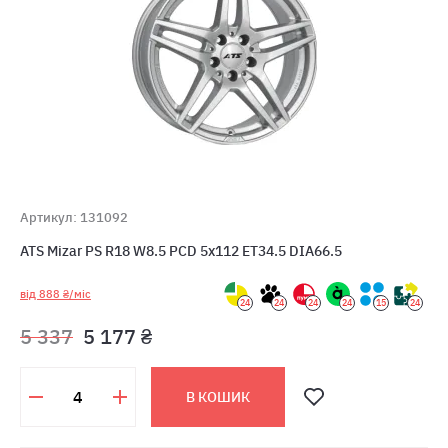
Артикул: 131092
ATS Mizar PS R18 W8.5 PCD 5x112 ET34.5 DIA66.5
від 888 ₴/міс
24
24
24
24
15
24
5 337
5 177 ₴
В КОШИК