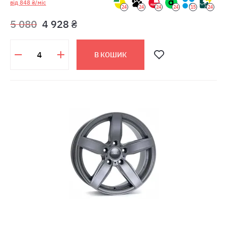
від 848 ₴/міс
24
24
24
24
15
24
5 080
4 928 ₴
В КОШИК