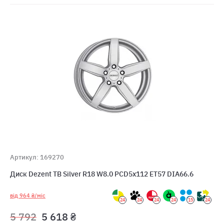
Артикул: 169270
Диск Dezent TB Silver R18 W8.0 PCD5x112 ET57 DIA66.6
від 964 ₴/міс
24
24
24
24
15
24
5 792
5 618 ₴