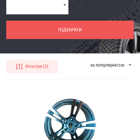
ПІДІБРАТИ
за популярнiстю
Фільтри
2