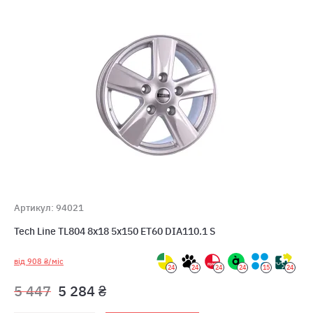
Артикул: 94021
Tech Line TL804 8x18 5x150 ET60 DIA110.1 S
від 908 ₴/міс
24
24
24
24
15
24
5 447
5 284 ₴