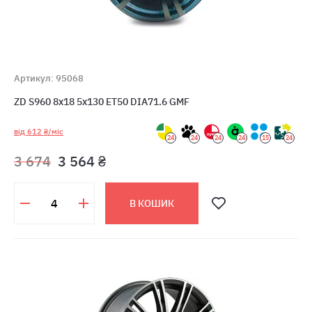
Артикул: 95068
ZD S960 8x18 5x130 ET50 DIA71.6 GMF
від 612 ₴/міс
24
24
24
24
15
24
3 674
3 564 ₴
В КОШИК