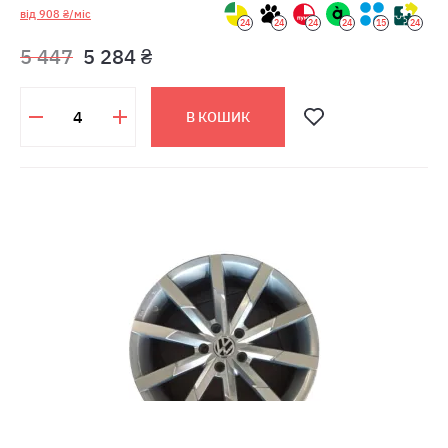
від 908 ₴/міс
24
24
24
24
15
24
5 447
5 284 ₴
В КОШИК