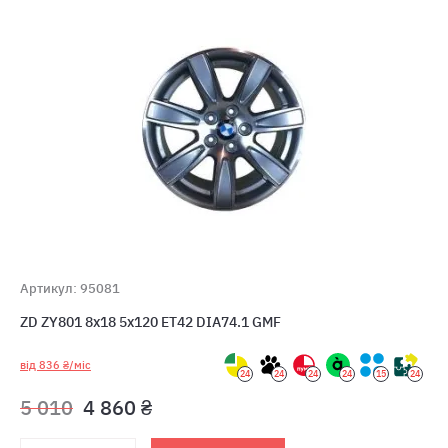
Артикул: 95081
ZD ZY801 8x18 5x120 ET42 DIA74.1 GMF
від 836 ₴/міс
24
24
24
24
15
24
5 010
4 860 ₴