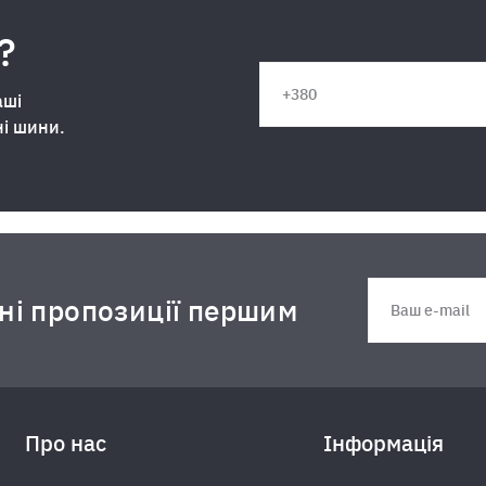
?
аші
ні шини.
дні пропозиції першим
Про нас
Інформація