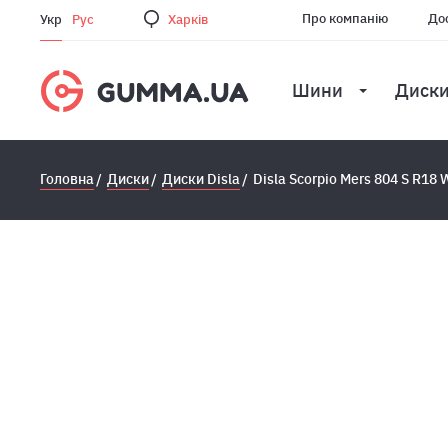
Про компанію
Дос
Укр
Рус
Харкiв
Шини
Диск
Головна
Диски
Диски Disla
Disla Scorpio Mers 804 S R18