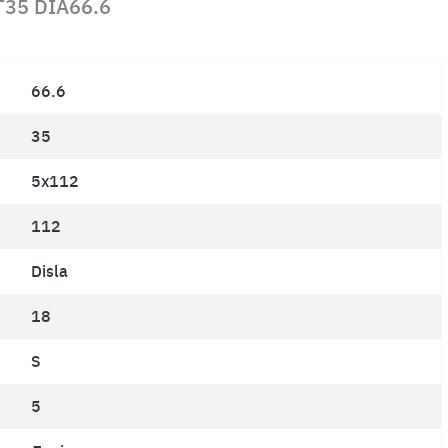
T35 DIA66.6
66.6
35
5x112
112
Disla
18
S
5