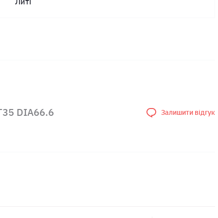
Литі
T35 DIA66.6
Залишити відгук