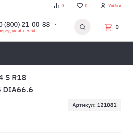
0
0
Увійти
0 (800) 21-00-88
0
передзвоніть мені
04 S R18
 DIA66.6
Артикул: 121081