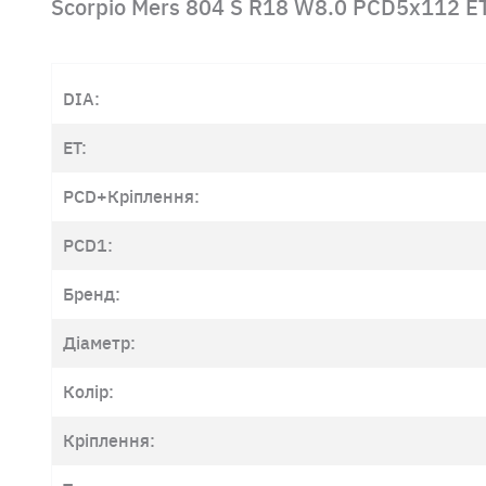
Scorpio Mers 804 S R18 W8.0 PCD5x112 E
DIA:
ET:
PCD+Кріплення:
PCD1:
Бренд:
Діаметр:
Колір:
Кріплення: