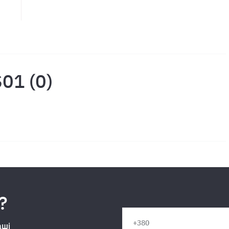
01 (0)
?
аші