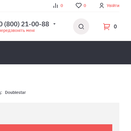
0
0
Увійти
0 (800) 21-00-88
0
передзвоніть мені
:
Doublestar