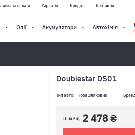
тавка та оплата
Гарантія
Кредит
Контакты
и
Олії
Акумулятори
Автохімія
Doublestar DS01
Тип авто:
Позашляховик
Бренд
2 478 ₴
Ціна від