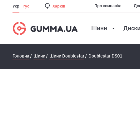
Про компанію
Дос
Укр
Рус
Харкiв
Шини
Диск
Головна
Шини
Шини Doublestar
Doublestar DS01