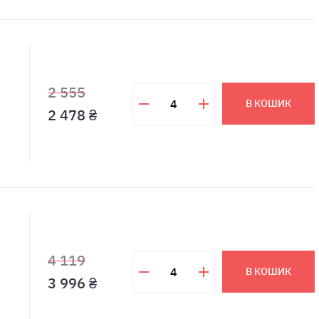
2 555
В КОШИК
2 478 ₴
4 119
В КОШИК
3 996 ₴