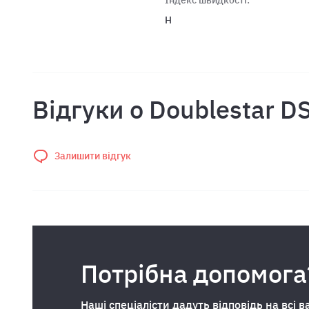
Індекс швидкості:
H
Відгуки о Doublestar DS
Залишити відгук
Потрібна допомога
Наші спеціалісти дадуть відповідь на всі в