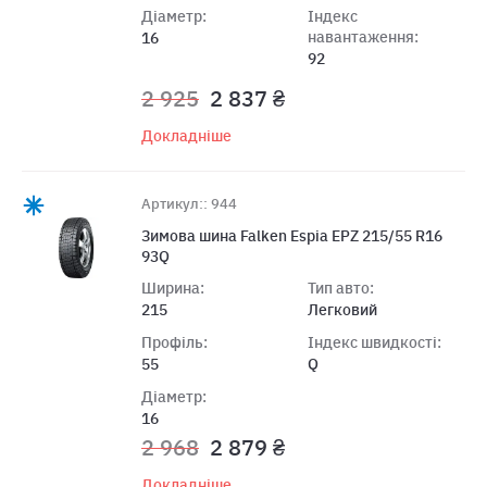
Діаметр:
Індекс
навантаження:
16
92
2 925
2 837 ₴
Докладніше
Артикул:: 944
Зимова шина Falken Espia EPZ 215/55 R16
93Q
Ширина:
Тип авто:
215
Легковий
Профіль:
Індекс швидкості:
55
Q
Діаметр:
16
2 968
2 879 ₴
Докладніше