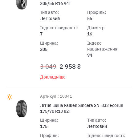
205/55 R16 94T
Тип авто:
Профіль:
Легковий
55
Індекс швидкості:
Діаметр:
T
16
Ширина:
Індекс
навантаження:
205
94
3 049
2 958 ₴
Докладніше
Артикул:: 10341
Літня шина Falken Sincera SN-832 Ecorun
175/70 R13 82T
Ширина:
Тип авто:
175
Легковий
Профіль:
Індекс швидкості: