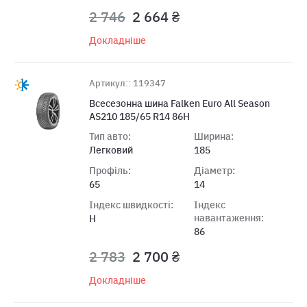
2 746
2 664 ₴
Докладніше
Артикул:: 119347
Всесезонна шина Falken Euro All Season
AS210 185/65 R14 86H
Тип авто:
Ширина:
Легковий
185
Профіль:
Діаметр:
65
14
Індекс швидкості:
Індекс
навантаження:
H
86
2 783
2 700 ₴
Докладніше