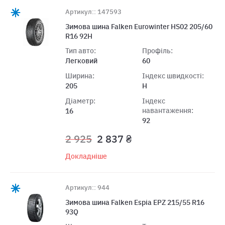
Артикул:: 147593
Зимова шина Falken Eurowinter HS02 205/60
R16 92H
Тип авто:
Профіль:
Легковий
60
Ширина:
Індекс швидкості:
205
H
Діаметр:
Індекс
навантаження:
16
92
2 925
2 837 ₴
Докладніше
Артикул:: 944
Зимова шина Falken Espia EPZ 215/55 R16
93Q