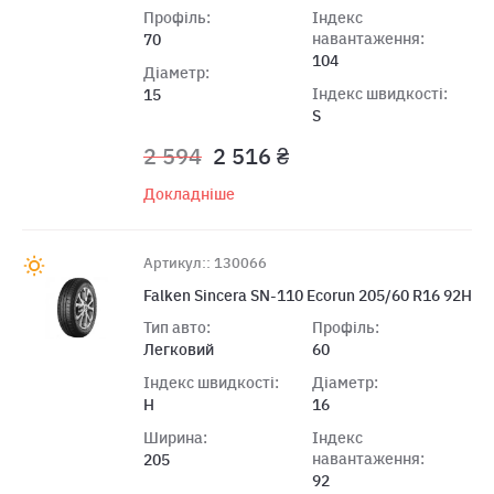
Профіль:
Індекс
навантаження:
70
104
Діаметр:
Індекс швидкості:
15
S
2 594
2 516 ₴
Докладніше
Артикул:: 130066
Falken Sincera SN-110 Ecorun 205/60 R16 92H
Тип авто:
Профіль:
Легковий
60
Індекс швидкості:
Діаметр:
H
16
Ширина:
Індекс
навантаження:
205
92