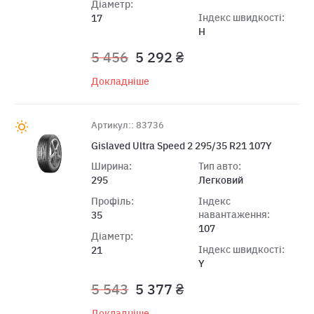
Діаметр:
Індекс швидкості:
17
H
5 456
5 292 ₴
Докладніше
Артикул:: 83736
Gislaved Ultra Speed 2 295/35 R21 107Y
Ширина:
Тип авто:
295
Легковий
Профіль:
Індекс
навантаження:
35
107
Діаметр:
Індекс швидкості:
21
Y
5 543
5 377 ₴
Докладніше