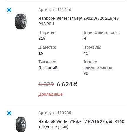
Артикул:: 111640
Hankook Winter I*Cept Evo2 W320 215/45
R16 90H
Ширина:
Індекс швидкості:
215
H
Діаметр:
Профіль:
16
45
Тип авто:
Індекс
навантаження:
Легковий
90
6 829
6 624 ₴
Докладніше
Артикул:: 113985
Hankook Winter i*Pike LV RW15 225/65 R16C
112/110R (шип)