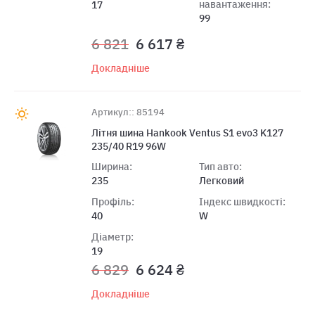
навантаження:
17
99
6 821
6 617 ₴
Докладніше
Артикул:: 85194
Літня шина Hankook Ventus S1 evo3 K127
235/40 R19 96W
Ширина:
Тип авто:
235
Легковий
Профіль:
Індекс швидкості:
40
W
Діаметр:
19
6 829
6 624 ₴
Докладніше