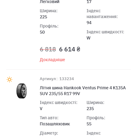
Легковий
17
Ширина:
Індекс
навантаження:
225
94
Профіль:
Індекс швидкості:
50
W
6 818
6 614 ₴
Докладніше
Артикул:: 133234
Літня шина Hankook Ventus Prime 4 K135A
SUV 235/55 R17 99V
Індекс швидкості:
Ширина:
V
235
Тип авто:
Профіль:
Позашляховик
55
Діаметр:
Індекс