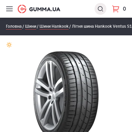
0
Головна
Шини
Шини Hankook
Літня шина Hankook Ventus S1