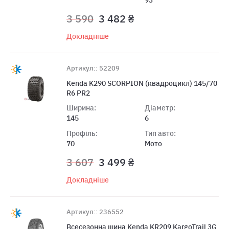
3 590
3 482 ₴
Докладніше
Артикул:: 52209
Kenda K290 SCORPION (квадроцикл) 145/70
R6 PR2
Ширина:
Діаметр:
145
6
Профіль:
Тип авто:
70
Мото
3 607
3 499 ₴
Докладніше
Артикул:: 236552
Всесезонна шина Kenda KR209 KargoTrail 3G