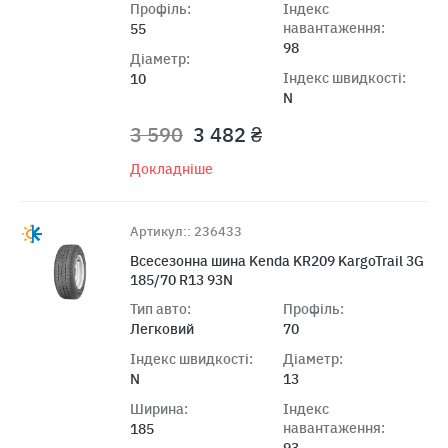
Профіль:
Індекс
навантаження:
55
98
Діаметр:
Індекс швидкості:
10
N
3 590
3 482 ₴
Докладніше
Артикул:: 236433
Всесезонна шина Kenda KR209 KargoTrail 3G
185/70 R13 93N
Тип авто:
Профіль:
Легковий
70
Індекс швидкості:
Діаметр:
N
13
Ширина:
Індекс
навантаження:
185
93