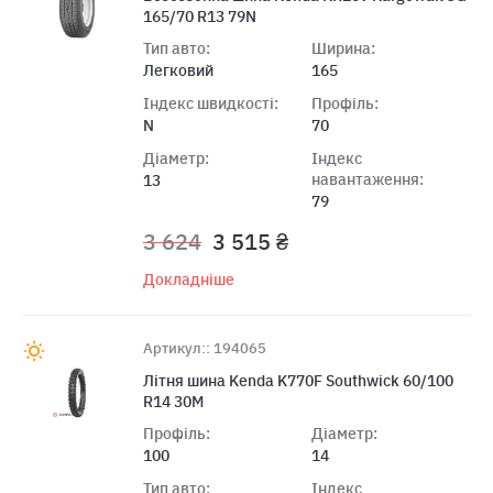
165/70 R13 79N
Тип авто:
Ширина:
Легковий
165
Індекс швидкості:
Профіль:
N
70
Діаметр:
Індекс
навантаження:
13
79
3 624
3 515 ₴
Докладніше
Артикул:: 194065
Лiтня шина Kenda K770F Southwick 60/100
R14 30M
Профіль:
Діаметр:
100
14
Тип авто:
Індекс