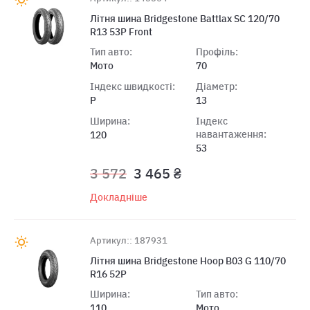
Лiтня шина Bridgestone Battlax SC 120/70
R13 53P Front
Тип авто:
Профіль:
Мото
70
Індекс швидкості:
Діаметр:
P
13
Ширина:
Індекс
навантаження:
120
53
3 572
3 465 ₴
Докладніше
Артикул:: 187931
Літня шина Bridgestone Hoop B03 G 110/70
R16 52P
Ширина:
Тип авто:
110
Мото