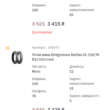
Ширина:
Індекс
навантаження:
120
65
3 521
3 415 ₴
Докладніше
Артикул:: 145573
Лiтня шина Bridgestone Battlax SC 120/70
R12 51S Front
Тип авто:
Діаметр:
Мото
12
Ширина:
Індекс
навантаження:
120
51
Профіль:
Індекс швидкості:
70
S
3 531
3 425 ₴