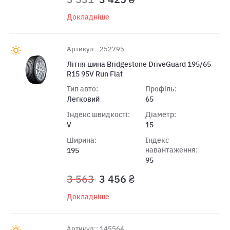
Докладніше
Артикул:: 252795
Літня шина Bridgestone DriveGuard 195/65
R15 95V Run Flat
Тип авто:
Профіль:
Легковий
65
Індекс швидкості:
Діаметр:
V
15
Ширина:
Індекс
навантаження:
195
95
3 563
3 456 ₴
Докладніше
Артикул:: 145564