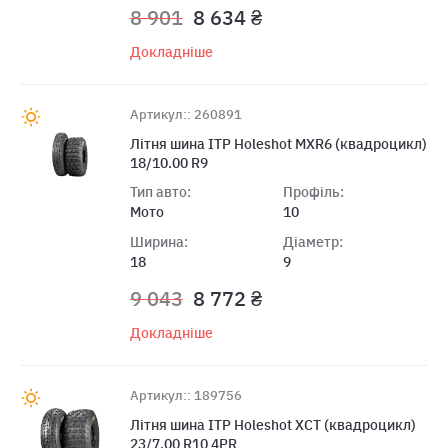
8 901
8 634 ₴
Докладніше
Артикул:: 260891
Літня шина ITP Holeshot MXR6 (квадроцикл)
18/10.00 R9
Тип авто:
Профіль:
Мото
10
Ширина:
Діаметр:
18
9
9 043
8 772 ₴
Докладніше
Артикул:: 189756
Лiтня шина ITP Holeshot XCT (квaдроцикл)
23/7.00 R10 4PR