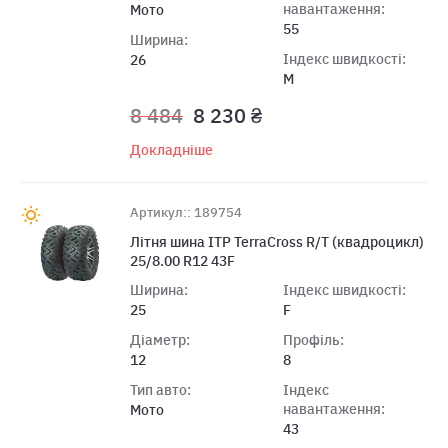
навантаження:
Мото
55
Ширина:
Індекс швидкості:
26
M
8 484
8 230 ₴
Докладніше
Артикул:: 189754
Лiтня шина ITP TerraCross R/T (квaдроцикл)
25/8.00 R12 43F
Ширина:
Індекс швидкості:
25
F
Діаметр:
Профіль:
12
8
Тип авто:
Індекс
навантаження:
Мото
43