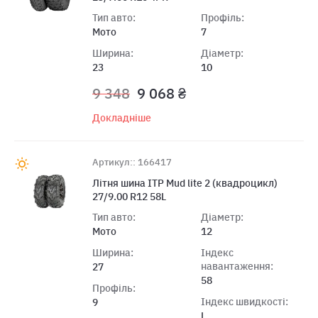
Тип авто:
Профіль:
Мото
7
Ширина:
Діаметр:
23
10
9 348
9 068 ₴
Докладніше
Артикул:: 166417
Лiтня шина ITP Mud lite 2 (квадроцикл)
27/9.00 R12 58L
Тип авто:
Діаметр:
Мото
12
Ширина:
Індекс
навантаження:
27
58
Профіль:
Індекс швидкості:
9
L