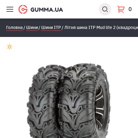
0
Головна
Шини
Шини ITP
Лiтня шина ITP Mud lite 2 (квадроц