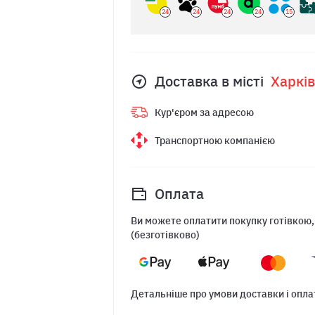
24
24
24
24
15
Доставка в місті
Харкiв
Кур'єром за адресою
Транспортною компанією
Оплата
Ви можете оплатити покупку готівкою,
(безготівково)
Детальніше про умови доставки і опла