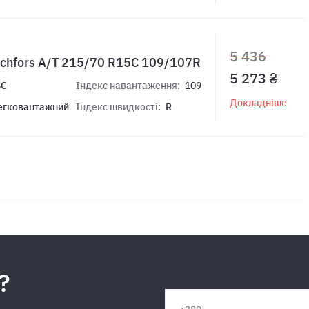
5 436
tchfors A/T 215/70 R15C 109/107R
5 273 ₴
5C
Індекс навантаження:
109
Докладніше
егковантажний
Індекс швидкості:
R
?