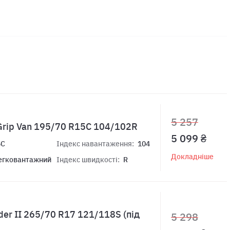
5 257
Grip Van 195/70 R15C 104/102R
5 099 ₴
5C
Індекс навантаження:
104
Докладніше
егковантажний
Індекс швидкості:
R
der II 265/70 R17 121/118S (під
5 298