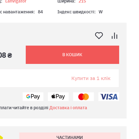
:
Lanvigator
Ширина:
215
с навантаження:
84
Індекс швидкості:
W
08 ₴
В КОШИК
Купити за 1 клік
плати читайте в розділі
Доставка і оплата
ЧАСТИНАМИ