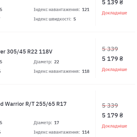
5 139 ₴
5
Індекс навантаження:
121
Докладніше
7
Індекс швидкості:
S
5 339
wer 305/45 R22 118V
5 179 ₴
5
Діаметр:
22
Докладніше
5
Індекс навантаження:
118
d Warrior R/T 255/65 R17
5 339
5 179 ₴
5
Діаметр:
17
Докладніше
5
Індекс навантаження:
114