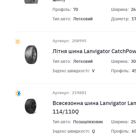
Профіль:
70
Ширина:
26
Тип авто:
Легковий
Діаметр:
1
Артикул:: 208995
Лiтня шина Lanvigator CatchPo
Тип авто:
Легковий
Ширина:
30
Індекс швидкості:
V
Профіль:
4
Артикул:: 219881
Всесезонна шина Lanvigator Lan
114/110Q
Тип авто:
Позашляховик
Ширина:
25
Індекс швидкості:
Q
Профіль:
6