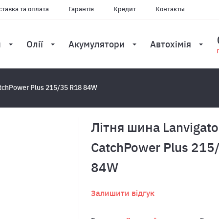
тавка та оплата
Гарантія
Кредит
Контакты
и
Олії
Акумулятори
Автохімія
atchPower Plus 215/35 R18 84W
Лiтня шина Lanvigato
CatchPower Plus 215
84W
Залишити відгук