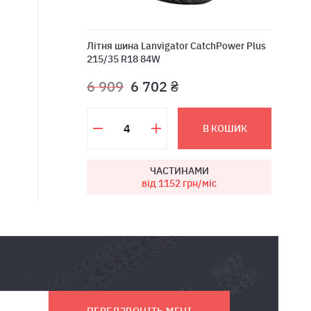
Лiтня шина Lanvigator CatchPower Plus
215/35 R18 84W
6 909
6 702 ₴
В КОШИК
ЧАСТИНАМИ
від 1152
грн/міс