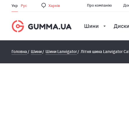
Про компанію
Дос
Укр
Рус
Харкiв
Шини
Диск
Головна
Шини
Шини Lanvigator
Лiтня шина Lanvigator C