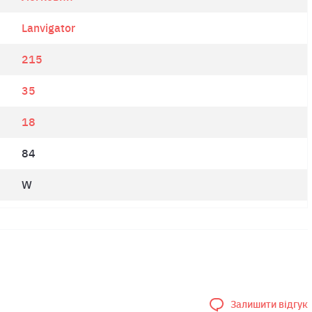
Lanvigator
215
35
18
84
W
Залишити відгук