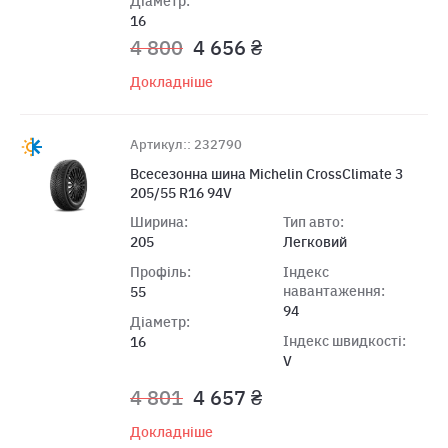
Діаметр:
16
4 800
4 656 ₴
Докладніше
Артикул:: 232790
Всесезонна шина Michelin CrossClimate 3
205/55 R16 94V
Ширина:
Тип авто:
205
Легковий
Профіль:
Індекс
навантаження:
55
94
Діаметр:
Індекс швидкості:
16
V
4 801
4 657 ₴
Докладніше