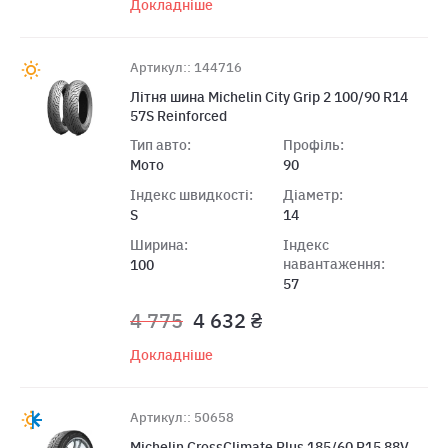
Докладніше
Артикул:: 144716
Лiтня шина Michelin City Grip 2 100/90 R14
57S Reinforced
Тип авто:
Профіль:
Мото
90
Індекс швидкості:
Діаметр:
S
14
Ширина:
Індекс
навантаження:
100
57
4 775
4 632 ₴
Докладніше
Артикул:: 50658
Michelin CrossClimate Plus 185/60 R15 88V