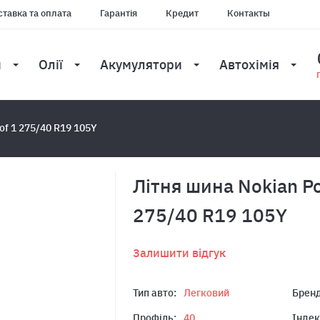
тавка та оплата
Гарантія
Кредит
Контакты
и
Олії
Акумулятори
Автохімія
of 1 275/40 R19 105Y
Літня шина Nokian P
275/40 R19 105Y
Залишити відгук
Тип авто:
Легковий
Бренд
Профіль:
40
Індек