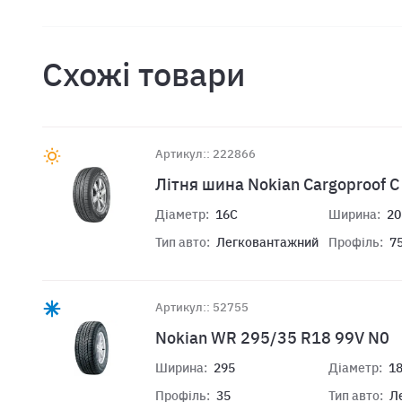
Схожі товари
Артикул:: 222866
Літня шина Nokian Cargoproof 
Діаметр:
16C
Ширина:
20
Тип авто:
Легковантажний
Профіль:
7
Артикул:: 52755
Nokian WR 295/35 R18 99V N0
Ширина:
295
Діаметр:
1
Профіль:
35
Тип авто:
Л