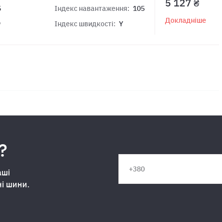
5 127 ₴
5
Індекс навантаження:
105
Докладніше
9
Індекс швидкості:
Y
?
аші
ні шини.