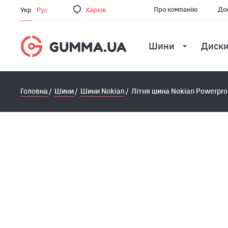
Про компанію
Дос
Укр
Рус
Харкiв
Шини
Диск
Головна
Шини
Шини Nokian
Літня шина Nokian Powerpro