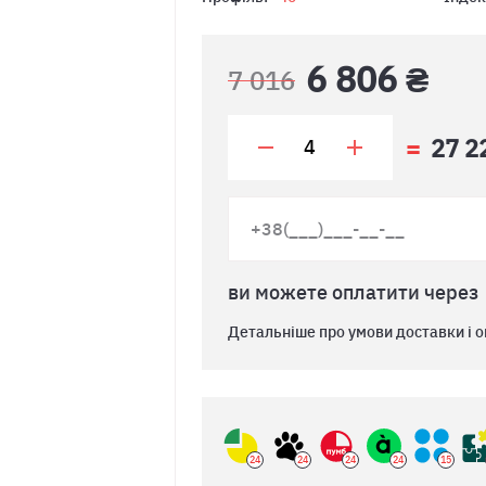
6 806 ₴
7 016
27 2
ви можете оплатити через
Детальніше про умови доставки і о
24
24
24
24
15