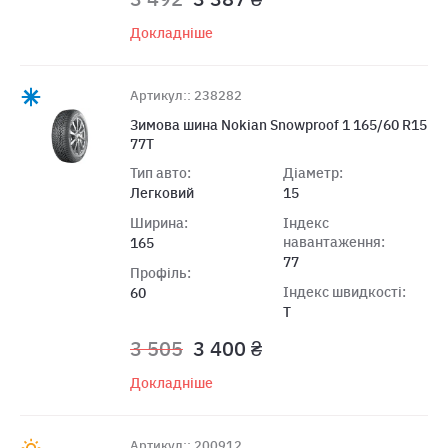
Докладніше
Артикул:: 238282
Зимова шина Nokian Snowproof 1 165/60 R15
77T
Тип авто:
Діаметр:
Легковий
15
Ширина:
Індекс
навантаження:
165
77
Профіль:
Індекс швидкості:
60
T
3 505
3 400 ₴
Докладніше
Артикул:: 200912