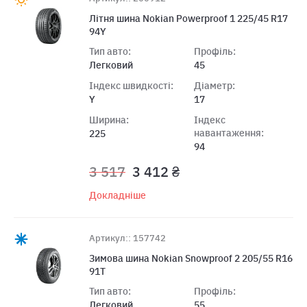
Літня шина Nokian Powerproof 1 225/45 R17
94Y
Тип авто:
Профіль:
Легковий
45
Індекс швидкості:
Діаметр:
Y
17
Ширина:
Індекс
навантаження:
225
94
3 517
3 412 ₴
Докладніше
Артикул:: 157742
Зимова шина Nokian Snowproof 2 205/55 R16
91T
Тип авто:
Профіль:
Легковий
55