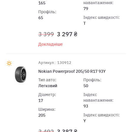
навантаження:
165
79
Профіль:
Індекс швидкості:
65
T
3 399
3 297 ₴
Докладніше
Артикул:: 130912
Nokian Powerproof 205/50 R17 93Y
Тип авто:
Профіль:
Легковий
50
Діаметр:
Індекс
навантаження:
17
93
Ширина:
Індекс швидкості:
205
Y
3 492
3 387 ₴