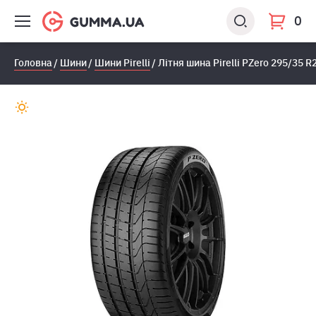
0
Головна
Шини
Шини Pirelli
Лiтня шина Pirelli PZero 295/35 