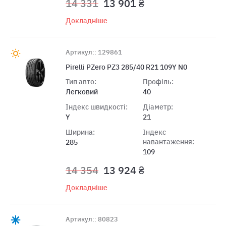
14 331
13 901 ₴
Докладніше
Артикул:: 129861
Pirelli PZero PZ3 285/40 R21 109Y N0
Тип авто:
Профіль:
Легковий
40
Індекс швидкості:
Діаметр:
Y
21
Ширина:
Індекс
навантаження:
285
109
14 354
13 924 ₴
Докладніше
Артикул:: 80823