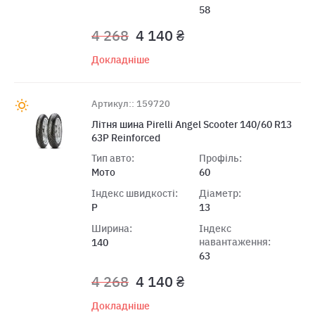
58
4 268
4 140 ₴
Докладніше
Артикул:: 159720
Лiтня шина Pirelli Angel Scooter 140/60 R13
63P Reinforced
Тип авто:
Профіль:
Мото
60
Індекс швидкості:
Діаметр:
P
13
Ширина:
Індекс
навантаження:
140
63
4 268
4 140 ₴
Докладніше