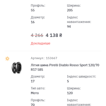
Профіль:
Ширина:
55
205
Діаметр:
Індекс
навантаження:
16
94
4 266
4 138 ₴
Докладніше
Артикул:: 153667
Лiтня шина Pirelli Diablo Rosso Sport 120/70
R17 58S
Діаметр:
Індекс швидкості:
17
S
Тип авто:
Ширина:
Мото
120
Профіль:
Індекс
навантаження:
70