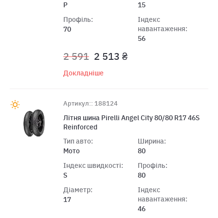
P
15
Профіль:
Індекс
навантаження:
70
56
2 591
2 513 ₴
Докладніше
Артикул:: 188124
Літня шина Pirelli Angel City 80/80 R17 46S
Reinforced
Тип авто:
Ширина:
Мото
80
Індекс швидкості:
Профіль:
S
80
Діаметр:
Індекс
навантаження:
17
46