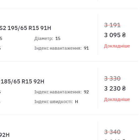
3 191
AS2 195/65 R15 91H
3 095 ₴
5
Діаметр:
15
Докладніше
5
Індекс навантаження:
91
3 330
t 185/65 R15 92H
3 230 ₴
5
Індекс навантаження:
92
Докладніше
5
Індекс швидкості:
H
3 340
 92H