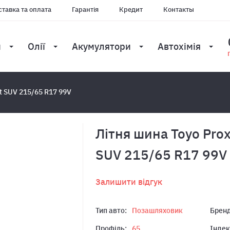
тавка та оплата
Гарантія
Кредит
Контакты
и
Олії
Акумулятори
Автохімія
t SUV 215/65 R17 99V
Лiтня шина Toyo Pro
SUV 215/65 R17 99V
Залишити відгук
Тип авто:
Позашляховик
Бренд
Профіль:
65
Індек