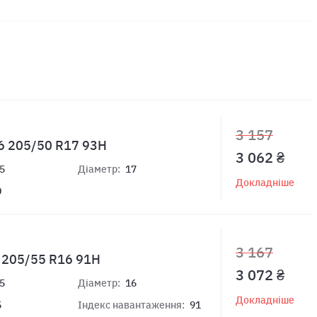
3 157
6 205/50 R17 93H
3 062 ₴
5
Діаметр:
17
Докладніше
0
3 167
t 205/55 R16 91H
3 072 ₴
5
Діаметр:
16
Докладніше
5
Індекс навантаження:
91