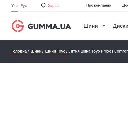
Про компанію
Дос
Укр
Рус
Харкiв
Шини
Диск
Головна
Шини
Шини Toyo
Лiтня шина Toyo Proxes Comfor