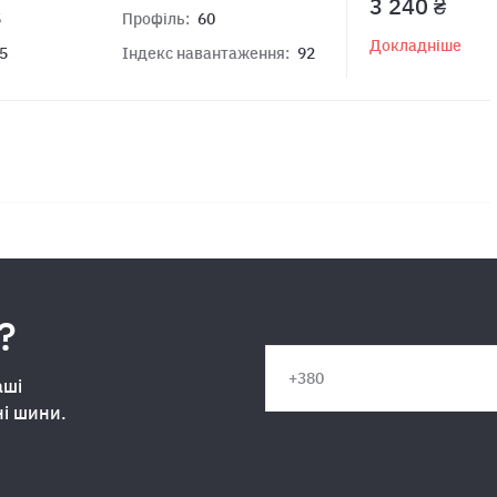
3 240 ₴
5
Профіль:
60
Докладніше
5
Індекс навантаження:
92
?
аші
ні шини.