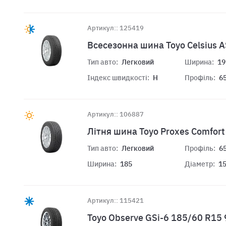
Артикул:: 125419
Всесезонна шина Toyo Celsius 
Тип авто:
Легковий
Ширина:
19
Індекс швидкості:
H
Профіль:
6
Артикул:: 106887
Літня шина Toyo Proxes Comfor
Тип авто:
Легковий
Профіль:
6
Ширина:
185
Діаметр:
1
Артикул:: 115421
Toyo Observe GSi-6 185/60 R15