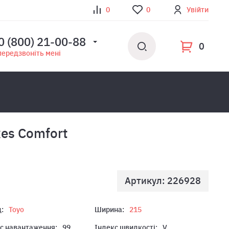
0
0
Увійти
0 (800) 21-00-88
0
передзвоніть мені
xes Comfort
Артикул: 226928
:
Toyo
Ширина:
215
с навантаження:
99
Індекс швидкості:
V