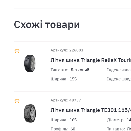
Схожі товари
Артикул:: 226003
Літня шина Triangle ReliaX Tou
Тип авто:
Легковий
Індекс нав
Ширина:
155
Індекс швид
Артикул:: 48737
Літня шина Triangle TE301 165
Ширина:
165
Діаметр:
1
Профіль:
60
Тип авто:
Л