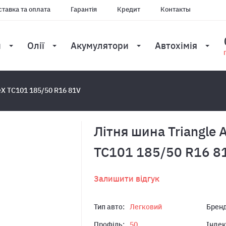
тавка та оплата
Гарантія
Кредит
Контакты
и
Олії
Акумулятори
Автохімія
eX TC101 185/50 R16 81V
Лiтня шина Triangle 
TC101 185/50 R16 8
Залишити відгук
Тип авто:
Легковий
Бренд
Профіль:
50
Індек