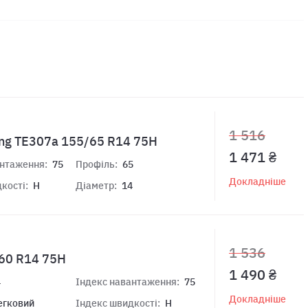
1 516
ring TE307a 155/65 R14 75H
1 471 ₴
антаження:
75
Профіль:
65
Докладніше
кості:
H
Діаметр:
14
1 536
/60 R14 75H
1 490 ₴
4
Індекс навантаження:
75
Докладніше
егковий
Індекс швидкості:
H