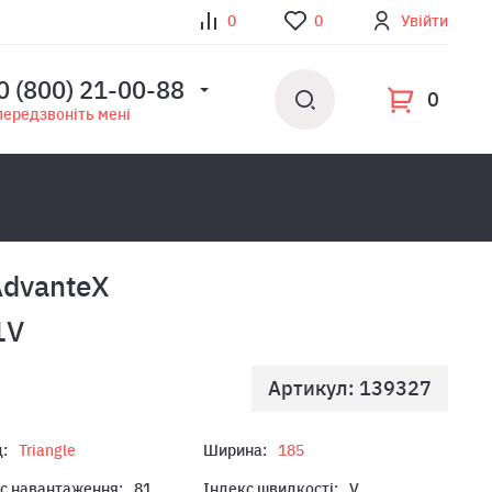
0
0
Увійти
0 (800) 21-00-88
0
передзвоніть мені
AdvanteX
1V
Артикул: 139327
:
Triangle
Ширина:
185
с навантаження:
81
Індекс швидкості:
V