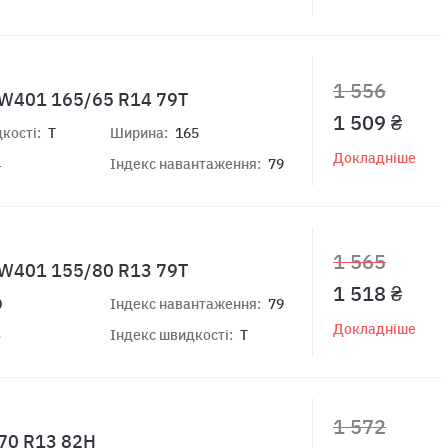
1 556
TW401 165/65 R14 79T
1 509 ₴
кості:
T
Ширина:
165
Докладніше
4
Індекс навантаження:
79
1 565
TW401 155/80 R13 79T
1 518 ₴
0
Індекс навантаження:
79
Докладніше
3
Індекс швидкості:
T
1 572
/70 R13 82H