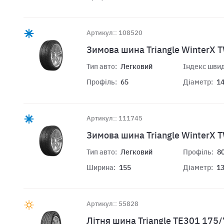
Артикул:: 108520
Зимова шина Triangle WinterX 
Тип авто:
Легковий
Індекс швид
Профіль:
65
Діаметр:
1
Артикул:: 111745
Зимова шина Triangle WinterX 
Тип авто:
Легковий
Профіль:
8
Ширина:
155
Діаметр:
1
Артикул:: 55828
Літня шина Triangle TE301 175