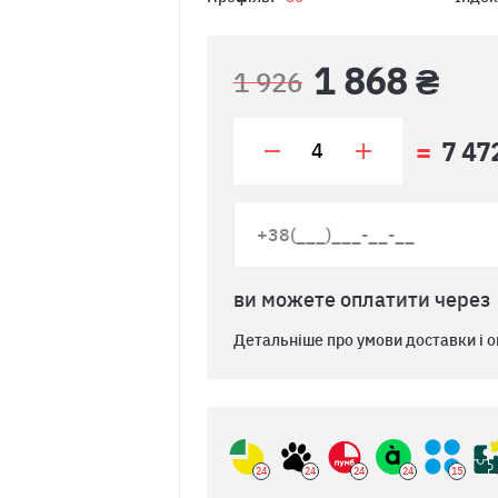
1 868 ₴
1 926
7 47
ви можете оплатити через
Детальніше про умови доставки і о
24
24
24
24
15