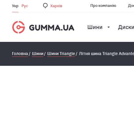
Про компанію
Дос
Укр
Рус
Харкiв
Шини
Диск
Головна
Шини
Шини Triangle
Лiтня шина Triangle Advant