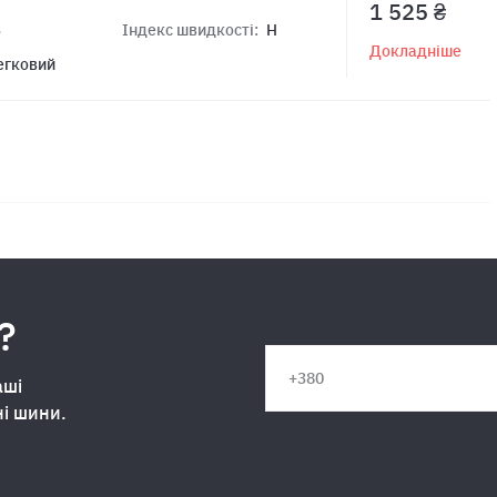
1 525 ₴
3
Індекс швидкості:
H
Докладніше
егковий
?
аші
ні шини.