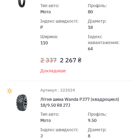
Тип авто:
Профіль:
Мото
80
Індекс швидкості:
Діаметр:
P
18
Ширина:
Індекс
навантаження:
110
64
2 337
2 267 ₴
Докладніше
Артикул:: 222024
Лiтня шина Wanda P377 (квадроцикл)
18/9.50 R8 27J
Тип авто:
Профіль:
Мото
9.50
Індекс швидкості:
Діаметр:
J
8