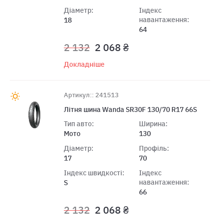
Діаметр:
Індекс
навантаження:
18
64
2 132
2 068 ₴
Докладніше
Артикул:: 241513
Лiтня шина Wanda SR30F 130/70 R17 66S
Тип авто:
Ширина:
Мото
130
Діаметр:
Профіль:
17
70
Індекс швидкості:
Індекс
навантаження:
S
66
2 132
2 068 ₴