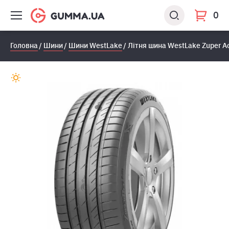
0
Головна
Шини
Шини WestLake
Лiтня шина WestLake Zuper A