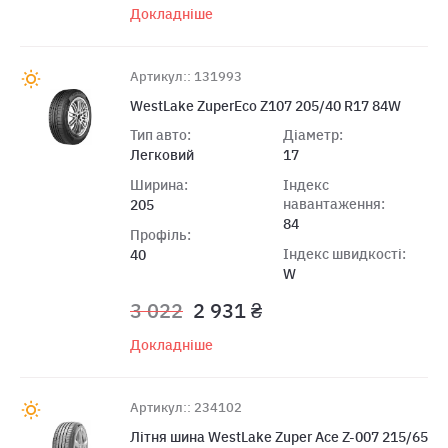
Докладніше
Артикул:: 131993
WestLake ZuperEco Z107 205/40 R17 84W
Тип авто:
Діаметр:
Легковий
17
Ширина:
Індекс
навантаження:
205
84
Профіль:
Індекс швидкості:
40
W
3 022
2 931 ₴
Докладніше
Артикул:: 234102
Лiтня шина WestLake Zuper Ace Z-007 215/65