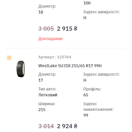
100
Діаметр:
Індекс швидкості:
18
H
3 005
2 915 ₴
Докладніше
Артикул:: 125764
WestLake SU318 215/65 R17 99H
Діаметр:
Індекс швидкості:
17
H
Тип авто:
Профіль:
Легковий
65
Ширина:
Індекс
навантаження:
215
99
3 014
2 924 ₴