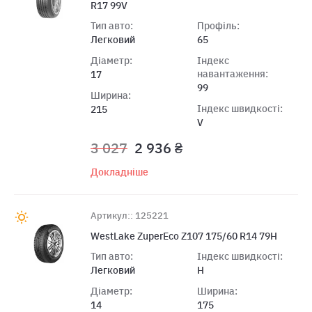
R17 99V
Тип авто:
Профіль:
Легковий
65
Діаметр:
Індекс
навантаження:
17
99
Ширина:
Індекс швидкості:
215
V
3 027
2 936 ₴
Докладніше
Артикул:: 125221
WestLake ZuperEco Z107 175/60 R14 79H
Тип авто:
Індекс швидкості:
Легковий
H
Діаметр:
Ширина:
14
175