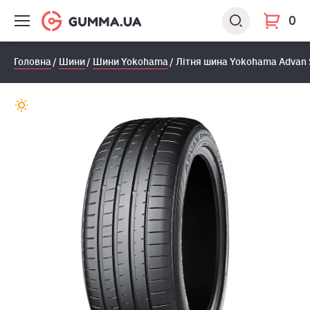
0
Головна
Шини
Шини Yokohama
Літня шина Yokohama Advan 