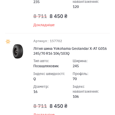
навантаження:
235
120
8 711
8 450 ₴
Докладніше
Артикул:: 157702
Літня шина Yokohama Geolandar X-AT G016
245/70 R16 106/103Q
Тип авто:
Ширина:
Позашляховик
245
Індекс швидкості:
Профіль:
Q
70
Діаметр:
Індекс
навантаження:
16
106
8 711
8 450 ₴
Докладніше