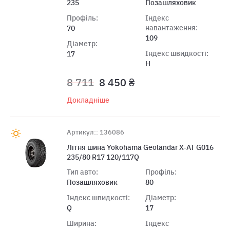
235
Позашляховик
Профіль:
Індекс
навантаження:
70
109
Діаметр:
Індекс швидкості:
17
H
8 711
8 450 ₴
Докладніше
Артикул:: 136086
Літня шина Yokohama Geolandar X-AT G016
235/80 R17 120/117Q
Тип авто:
Профіль:
Позашляховик
80
Індекс швидкості:
Діаметр:
Q
17
Ширина:
Індекс