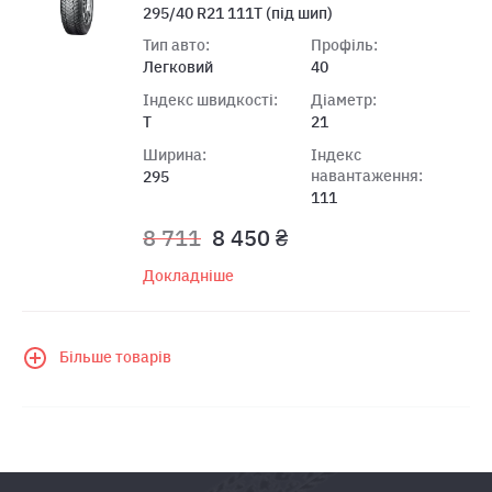
295/40 R21 111T (під шип)
Тип авто:
Профіль:
Легковий
40
Індекс швидкості:
Діаметр:
T
21
Ширина:
Індекс
навантаження:
295
111
8 711
8 450 ₴
Докладніше
Більше товарів