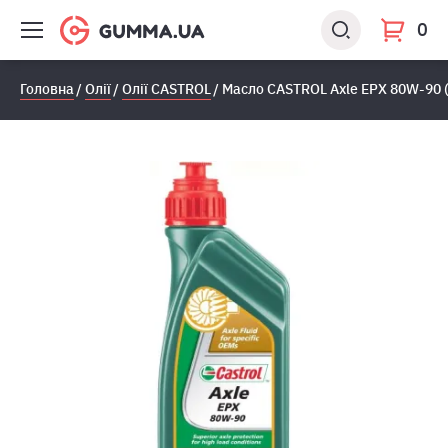
0
Головна
Олії
Олії CASTROL
Масло CASTROL Axle EPX 80W-90 