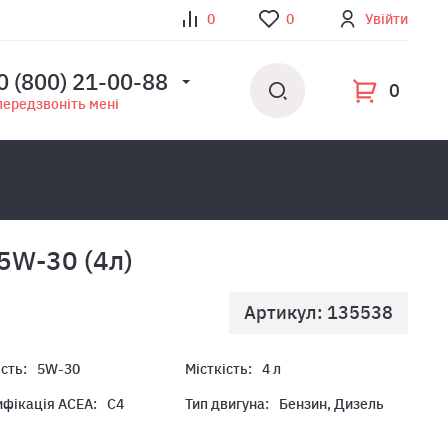
0
0
Увійти
0 (800) 21-00-88
0
передзвоніть мені
5W-30 (4л)
Артикул: 135538
ість:
5W-30
Місткість:
4 л
фікація ACEA:
C4
Тип двигуна:
Бензин, Дизель