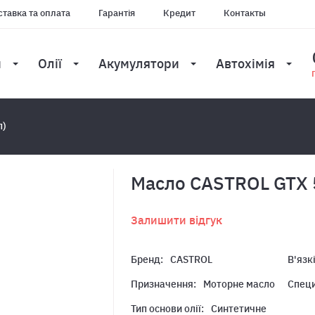
тавка та оплата
Гарантія
Кредит
Контакты
и
Олії
Акумулятори
Автохімія
л)
Масло CASTROL GTX 
Залишити відгук
Бренд:
CASTROL
В'язк
Призначення:
Моторне масло
Специ
Тип основи олії:
Синтетичне