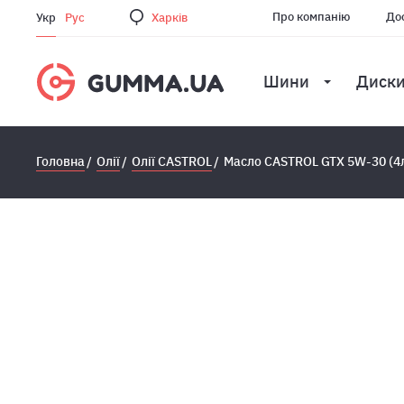
Про компанію
Дос
Укр
Рус
Харкiв
Шини
Диск
Головна
Олії
Олії CASTROL
Масло CASTROL GTX 5W-30 (4