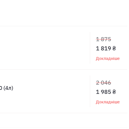
1 875
1 819 ₴
Докладніше
2 046
 (4л)
1 985 ₴
Докладніше