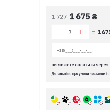
1 675 ₴
1 727
1 67
ви можете оплатити через
Детальніше про умови доставки і о
24
24
24
24
15