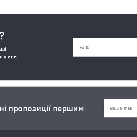
?
аші
ні шини.
дні пропозиції першим