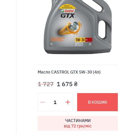
Масло CASTROL GTX 5W-30 (4л)
1 727
1 675 ₴
В КОШИК
ЧАСТИНАМИ
від 72
грн/міс