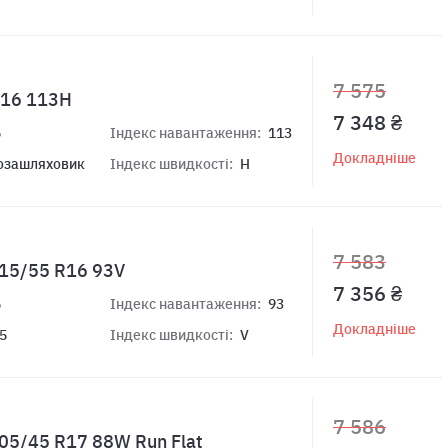
7 575
 R16 113H
7 348 ₴
6
Індекс навантаження:
113
Докладніше
озашляховик
Індекс швидкості:
H
7 583
215/55 R16 93V
7 356 ₴
6
Індекс навантаження:
93
Докладніше
5
Індекс швидкості:
V
7 586
205/45 R17 88W Run Flat