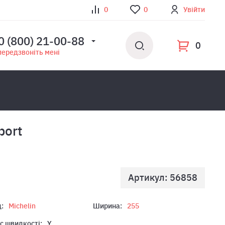
0
0
Увійти
0 (800) 21-00-88
0
передзвоніть мені
port
Артикул: 56858
:
Michelin
Ширина:
255
с швидкості:
Y