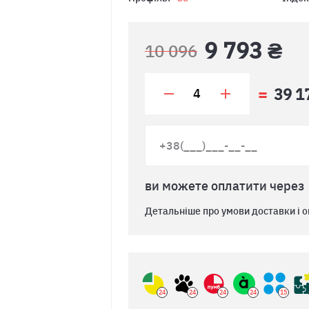
9 793 ₴
10 096
39 1
ви можете оплатити через
Детальніше про умови доставки і о
24
24
24
24
15