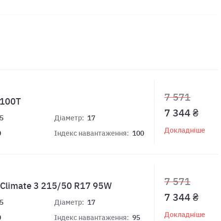
7 571
 100T
7 344 ₴
5
Діаметр:
17
Докладніше
0
Індекс навантаження:
100
7 571
sClimate 3 215/50 R17 95W
7 344 ₴
5
Діаметр:
17
Докладніше
0
Індекс навантаження:
95