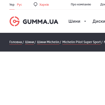
Про компанію
Дос
Укр
Рус
Харкiв
Шини
Диск
Головна
Шини
Шини Michelin
Michelin Pilot Super Sport