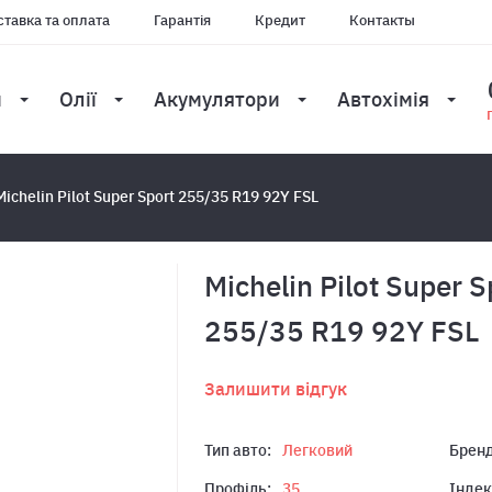
тавка та оплата
Гарантія
Кредит
Контакты
и
Олії
Акумулятори
Автохімія
Michelin Pilot Super Sport 255/35 R19 92Y FSL
Michelin Pilot Super S
255/35 R19 92Y FSL
Залишити відгук
Тип авто:
Легковий
Бренд
Профіль:
35
Індек