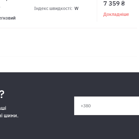
7 359 ₴
7
Індекс швидкості:
W
Докладніше
егковий
?
аші
ні шини.