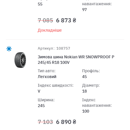
навантаження:
55
97
7 085
6 873 ₴
Докладніше
Артикул:: 108757
Зимова шина Nokian WR SNOWPROOF P
245/45 R18 100V
Тип авто:
Профіль:
Легковий
45
Індекс швидкості:
Діаметр:
V
18
Ширина:
Індекс
навантаження:
245
100
7 103
6 890 ₴