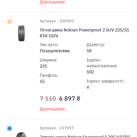
Докладніше
Артикул:: 250903
Літня шина Nokian Powerproof 2 SUV 225/55
R18 102V
Тип авто:
Діаметр:
Позашляховик
18
Ширина:
Індекс
навантаження:
225
102
Профіль:
Індекс швидкості:
55
V
7 110
6 897 ₴
Докладніше
Артикул:: 237057
Зимова шина Nokian Snowproof 1 205/60 R15