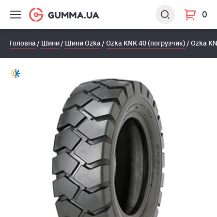
0
Головна
Шини
Шини Ozka
Ozka KNK 40 (погрузчик)
Ozka KN